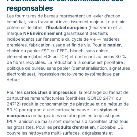
responsables
Les fournitures de bureau représentent un levier d’action
immédiat, sans travaux ni investissement majeur. Le premier
critère est le label : l’
Écolabel européen
(fleur verte) et la
marque
NF Environnement
garantissent des tests
indépendants sur l’ensemble du cycle de vie — matières
premières, fabrication, usage et fin de vie. Pour le
papier
,
choisir du papier FSC ou PEFC, blanchi sans chlore
élémentaire (label ECF ou TCF) et contenant au moins 30 %
de fibres recyclées. La réduction à la source est prioritaire :
politique de bureau sans papier (dématérialisation, signatures
électroniques), impression recto-verso systématique par
défaut.
Pour les
cartouches d’impression
, la recharge ou l’achat de
cartouches remanufacturées (certifiées ISO/IEC 24711 ou
24712) réduit la consommation de plastique et de métaux de
80 % par rapport à une cartouche neuve. Les
stylos et
marqueurs
rechargeables ou fabriqués en bioplastiques
(PLA, amidon de maïs) sont désormais disponibles chez tous
les grossistes. Pour les
produits d’entretien
, l’Écolabel UE
couvre les nettoyants multi-surfaces, dégraissants et