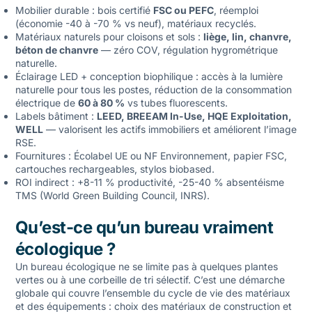
Mobilier durable : bois certifié
FSC ou PEFC
, réemploi
(économie -40 à -70 % vs neuf), matériaux recyclés.
Matériaux naturels pour cloisons et sols :
liège, lin, chanvre,
béton de chanvre
— zéro COV, régulation hygrométrique
naturelle.
Éclairage LED + conception biophilique : accès à la lumière
naturelle pour tous les postes, réduction de la consommation
électrique de
60 à 80 %
vs tubes fluorescents.
Labels bâtiment :
LEED, BREEAM In-Use, HQE Exploitation,
WELL
— valorisent les actifs immobiliers et améliorent l’image
RSE.
Fournitures : Écolabel UE ou NF Environnement, papier FSC,
cartouches rechargeables, stylos biobased.
ROI indirect : +8-11 % productivité, -25-40 % absentéisme
TMS (World Green Building Council, INRS).
Qu’est-ce qu’un bureau vraiment
écologique ?
Un bureau écologique ne se limite pas à quelques plantes
vertes ou à une corbeille de tri sélectif. C’est une démarche
globale qui couvre l’ensemble du cycle de vie des matériaux
et des équipements : choix des matériaux de construction et