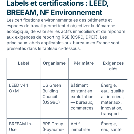
Labels et certifications : LEED,
BREEAM, NF Environnement
Les certifications environnementales des bâtiments et
espaces de travail permettent d’objectiver la démarche
écologique, de valoriser les actifs immobiliers et de répondre
aux exigences de reporting RSE (CSRD, DPEF). Les
principaux labels applicables aux bureaux en France sont
présentés dans le tableau ci-dessous.
Label
Organisme
Périmètre
Exigences
clés
c
LEED v4.1
US Green
Bâtiment
Énergie,
1
O+M
Building
existant en
eau, qualité
0
Council
exploitation
air intérieur,
+ 
(USGBC)
— bureaux,
matériaux,
U
commerces
innovation,
transport
BREEAM In-
BRE Group
Actif
Énergie,
5
Use
(Royaume-
immobilier
eau, santé,
0