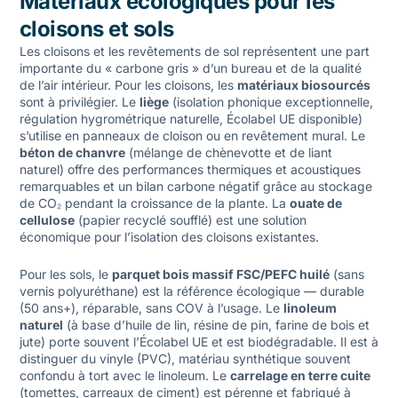
Matériaux écologiques pour les
cloisons et sols
Les cloisons et les revêtements de sol représentent une part
importante du « carbone gris » d’un bureau et de la qualité
de l’air intérieur. Pour les cloisons, les
matériaux biosourcés
sont à privilégier. Le
liège
(isolation phonique exceptionnelle,
régulation hygrométrique naturelle, Écolabel UE disponible)
s’utilise en panneaux de cloison ou en revêtement mural. Le
béton de chanvre
(mélange de chènevotte et de liant
naturel) offre des performances thermiques et acoustiques
remarquables et un bilan carbone négatif grâce au stockage
de CO₂ pendant la croissance de la plante. La
ouate de
cellulose
(papier recyclé soufflé) est une solution
économique pour l’isolation des cloisons existantes.
Pour les sols, le
parquet bois massif FSC/PEFC huilé
(sans
vernis polyuréthane) est la référence écologique — durable
(50 ans+), réparable, sans COV à l’usage. Le
linoleum
naturel
(à base d’huile de lin, résine de pin, farine de bois et
jute) porte souvent l’Écolabel UE et est biodégradable. Il est à
distinguer du vinyle (PVC), matériau synthétique souvent
confondu à tort avec le linoleum. Le
carrelage en terre cuite
(tomettes, carreaux de ciment) est pérenne et fabriqué à