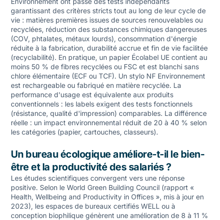
Environnement ont passé des tests indépendants
garantissant des critères stricts tout au long de leur cycle de
vie : matières premières issues de sources renouvelables ou
recyclées, réduction des substances chimiques dangereuses
(COV, phtalates, métaux lourds), consommation d'énergie
réduite à la fabrication, durabilité accrue et fin de vie facilitée
(recyclabilité). En pratique, un papier Écolabel UE contient au
moins 50 % de fibres recyclées ou FSC et est blanchi sans
chlore élémentaire (ECF ou TCF). Un stylo NF Environnement
est rechargeable ou fabriqué en matière recyclée. La
performance d'usage est équivalente aux produits
conventionnels : les labels exigent des tests fonctionnels
(résistance, qualité d'impression) comparables. La différence
réelle : un impact environnemental réduit de 20 à 40 % selon
les catégories (papier, cartouches, classeurs).
Un bureau écologique améliore-t-il le bien-
être et la productivité des salariés ?
Les études scientifiques convergent vers une réponse
positive. Selon le World Green Building Council (rapport «
Health, Wellbeing and Productivity in Offices », mis à jour en
2023), les espaces de bureaux certifiés WELL ou à
conception biophilique génèrent une amélioration de 8 à 11 %