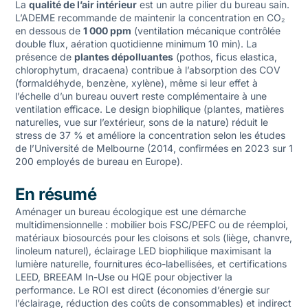
La
qualité de l’air intérieur
est un autre pilier du bureau sain.
L’ADEME recommande de maintenir la concentration en CO₂
en dessous de
1 000 ppm
(ventilation mécanique contrôlée
double flux, aération quotidienne minimum 10 min). La
présence de
plantes dépolluantes
(pothos, ficus elastica,
chlorophytum, dracaena) contribue à l’absorption des COV
(formaldéhyde, benzène, xylène), même si leur effet à
l’échelle d’un bureau ouvert reste complémentaire à une
ventilation efficace. Le design biophilique (plantes, matières
naturelles, vue sur l’extérieur, sons de la nature) réduit le
stress de 37 % et améliore la concentration selon les études
de l’Université de Melbourne (2014, confirmées en 2023 sur 1
200 employés de bureau en Europe).
En résumé
Aménager un bureau écologique est une démarche
multidimensionnelle : mobilier bois FSC/PEFC ou de réemploi,
matériaux biosourcés pour les cloisons et sols (liège, chanvre,
linoleum naturel), éclairage LED biophilique maximisant la
lumière naturelle, fournitures éco-labellisées, et certifications
LEED, BREEAM In-Use ou HQE pour objectiver la
performance. Le ROI est direct (économies d’énergie sur
l’éclairage, réduction des coûts de consommables) et indirect