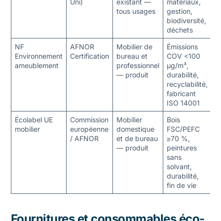
Uni)
existant —
matériaux,
(
tous usages
gestion,
t
biodiversité,
déchets
NF
AFNOR
Mobilier de
Émissions
3
Environnement
Certification
bureau et
COV <100
0
ameublement
professionnel
µg/m³,
g
— produit
durabilité,
p
recyclabilité,
fabricant
ISO 14001
Écolabel UE
Commission
Mobilier
Bois
2
mobilier
européenne
domestique
FSC/PEFC
0
/ AFNOR
et de bureau
≥70 %,
(
— produit
peintures
t
sans
a
solvant,
durabilité,
fin de vie
Fournitures et consommables éco-