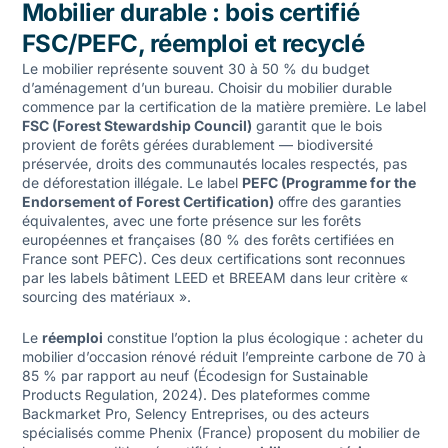
Mobilier durable : bois certifié
FSC/PEFC, réemploi et recyclé
Le mobilier représente souvent 30 à 50 % du budget
d’aménagement d’un bureau. Choisir du mobilier durable
commence par la certification de la matière première. Le label
FSC (Forest Stewardship Council)
garantit que le bois
provient de forêts gérées durablement — biodiversité
préservée, droits des communautés locales respectés, pas
de déforestation illégale. Le label
PEFC (Programme for the
Endorsement of Forest Certification)
offre des garanties
équivalentes, avec une forte présence sur les forêts
européennes et françaises (80 % des forêts certifiées en
France sont PEFC). Ces deux certifications sont reconnues
par les labels bâtiment LEED et BREEAM dans leur critère «
sourcing des matériaux ».
Le
réemploi
constitue l’option la plus écologique : acheter du
mobilier d’occasion rénové réduit l’empreinte carbone de 70 à
85 % par rapport au neuf (Écodesign for Sustainable
Products Regulation, 2024). Des plateformes comme
Backmarket Pro, Selency Entreprises, ou des acteurs
spécialisés comme Phenix (France) proposent du mobilier de