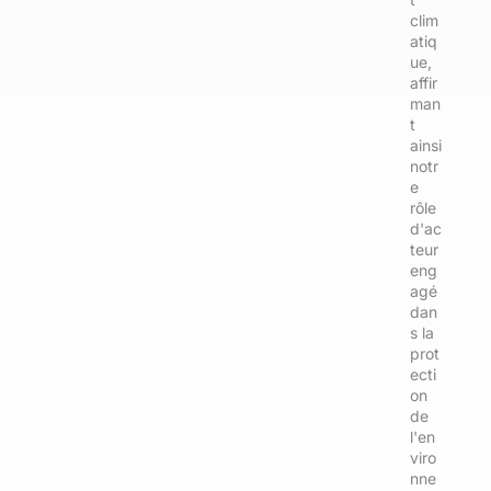
clim
atiq
ue,
affir
man
t
ainsi
notr
e
rôle
d'ac
teur
eng
agé
dan
s la
prot
ecti
on
de
l'en
viro
nne