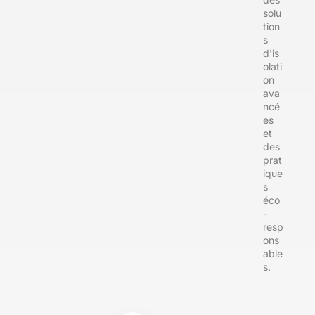
solu
tion
s
d'is
olati
on
ava
ncé
es
et
des
prat
ique
s
éco
-
resp
ons
able
s.