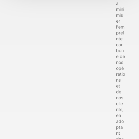
à
mini
mis
er
l'em
prei
nte
car
bon
e de
nos
opé
ratio
ns
et
de
nos
clie
nts,
en
ado
pta
nt
des