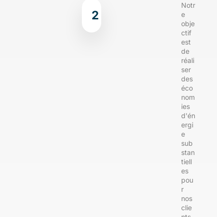
Notr
2
e
obje
ctif
est
de
réali
ser
des
éco
nom
ies
d'én
ergi
e
sub
stan
tiell
es
pou
r
nos
clie
nts,