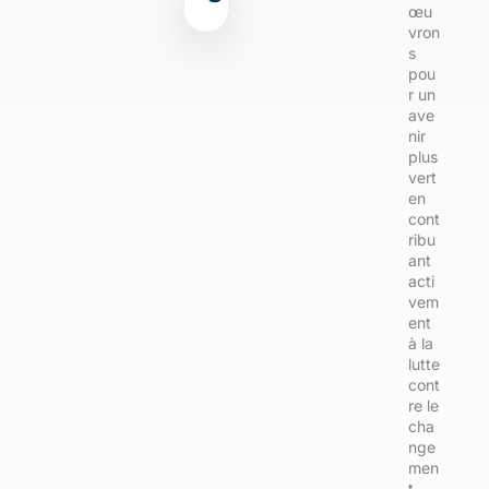
œu
vron
s
pou
r un
ave
nir
plus
vert
en
cont
ribu
ant
acti
vem
ent
à la
lutte
cont
re le
cha
nge
men
t