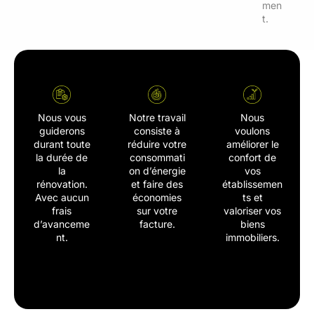
men
t.
Nous vous
Notre travail
Nous
guiderons
consiste à
voulons
durant toute
réduire votre
améliorer le
la durée de
consommati
confort de
la
on d’énergie
vos
rénovation.
et faire des
établissemen
Avec aucun
économies
ts et
frais
sur votre
valoriser vos
d’avanceme
facture.
biens
nt.
immobiliers.