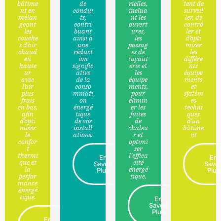
bâtime
de
rielles,
tent de
nt en
condui
inclua
surveil
mélan
ts,
nt les
ler, de
geant
contri
ouvert
contrô
les
buant
ures,
ler et
couche
ainsi à
les
d’opti
s d’air
une
passag
miser
chaud
réduct
es de
les
en
ion
tuyaut
différe
haute
signific
erie et
nts
ur
ative
les
équipe
avec
de la
équipe
ments
l’air
conso
ments,
et
plus
mmati
pour
systèm
frais
on
élimin
es
en bas,
énergé
er les
techni
afin
tique
fuites
ques
d’opti
de vos
de
d’un
miser
install
chaleu
bâtime
le
ations.
r et
nt
confor
optimi
t
ser
thermi
l'effica
En
En
que et
cité
Savoir
Savoi
la
énergé
Plus
Plus
perfor
tique.
mance
énergé
tique.
En
Savoir
Plus
En