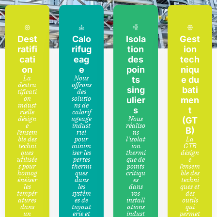
Dest
Calo
Isola
Gest
ratifi
rifug
tion
ion
cati
eag
des
tech
on
e
poin
niqu
La
Nous
ts
e du
destra
offrons
sing
bati
tificati
des
on
solutio
ulier
men
indust
ns de
s
t
rielle
calorif
désign
ugeage
Nous
(GT
e
indust
réaliso
B)
l’ensem
riel
ns
ble des
pour
l'isolat
La
techni
minim
ion
GTB
ques
iser les
thermi
désign
utilisée
pertes
que de
e
s pour
thermi
points
l’ensem
homog
ques
critiqu
ble des
énéiser
dans
es
techni
les
les
dans
ques et
tempér
systèm
vos
des
atures
es de
install
outils
dans
tuyaut
ations
qui
un
erie et
indust
permet