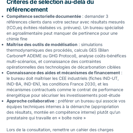
Critères de sélection au-delà du
référencement
Compétence sectorielle documentée
: demander 3
références clients dans votre secteur avec résultats mesurés
(tCO₂eq évitées réalisées vs. prévues). Un bureau spécialisé
en agroalimentaire peut manquer de pertinence pour une
chimie fine
Maîtrise des outils de modélisation
: simulations
thermodynamiques des procédés, calculs GES (Bilan
Carbone® ADEME ou GHG Protocol), analyse coûts-bénéfices
multi-scénarios, et connaissance des contraintes
opérationnelles des technologies de décarbonation ciblées
Connaissance des aides et mécanismes de financement
:
le bureau doit maîtriser les CEE industriels (fiches IND-UT,
IND-BA, IND-EN), les conditions France 2030, et les
mécanismes contractuels comme le
contrat de performance
énergétique
pour sécuriser les investissements post-étude
Approche collaborative
: préférer un bureau qui associe vos
équipes techniques internes à la démarche (appropriation
des résultats, montée en compétence interne) plutôt qu’un
prestataire qui travaille en « boîte noire »
Lors de la consultation, remettre un cahier des charges