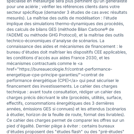
spécialisé en métallurgie sera plus pertinent qu'un généraliste
pour une aciérie ; vérifier les références clients dans votre
secteur spécifique (demander 3 études de cas avec résultats
mesurés). La maîtrise des outils de modélisation : l'étude
implique des simulations thermo-dynamiques des procédés,
des calculs de bilans GES (méthode Bilan Carbone® de
l'ADEME ou méthode GHG Protocol), et la maîtrise des outils
technico-économiques d'analyse de scénarios. La
connaissance des aides et mécanismes de financement : le
bureau d'études doit maîtriser les dispositifs CEE applicables,
les conditions d'accès aux aides France 2030, et les
mécanismes contractuels comme le <a
href="https://bureauecologie.fr/contrat-performance-
energetique-cpe-principe-garanties/">contrat de
performance énergétique (CPE)</a> qui peut sécuriser le
financement des investissements. Le cahier des charges
technique : avant toute consultation, rédiger un cahier des
charges précis décrivant le site (procédés, utilités, surface,
effectifs, consommations énergétiques des 3 dernières
années, émissions GES si connues) et les attendus (scénarios
à étudier, horizon de la feuille de route, format des livrables).
Ce cahier des charges permet de comparer les offres sur un
pied d'égalité. Dernier piège à éviter : certains bureaux
d'études proposent des "études flash" ou des "pré-études"