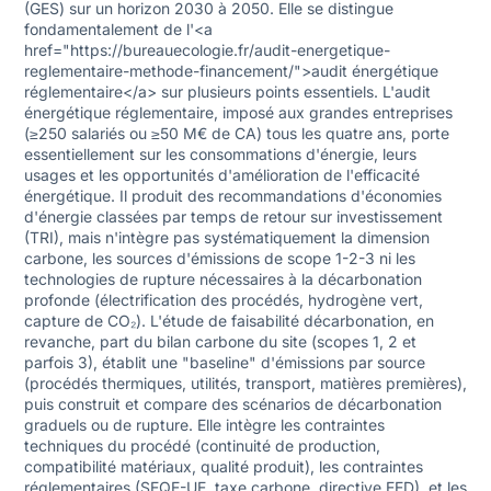
(GES) sur un horizon 2030 à 2050. Elle se distingue
fondamentalement de l'<a
href="https://bureauecologie.fr/audit-energetique-
reglementaire-methode-financement/">audit énergétique
réglementaire</a> sur plusieurs points essentiels. L'audit
énergétique réglementaire, imposé aux grandes entreprises
(≥250 salariés ou ≥50 M€ de CA) tous les quatre ans, porte
essentiellement sur les consommations d'énergie, leurs
usages et les opportunités d'amélioration de l'efficacité
énergétique. Il produit des recommandations d'économies
d'énergie classées par temps de retour sur investissement
(TRI), mais n'intègre pas systématiquement la dimension
carbone, les sources d'émissions de scope 1-2-3 ni les
technologies de rupture nécessaires à la décarbonation
profonde (électrification des procédés, hydrogène vert,
capture de CO₂). L'étude de faisabilité décarbonation, en
revanche, part du bilan carbone du site (scopes 1, 2 et
parfois 3), établit une "baseline" d'émissions par source
(procédés thermiques, utilités, transport, matières premières),
puis construit et compare des scénarios de décarbonation
graduels ou de rupture. Elle intègre les contraintes
techniques du procédé (continuité de production,
compatibilité matériaux, qualité produit), les contraintes
réglementaires (SEQE-UE, taxe carbone, directive EED), et les