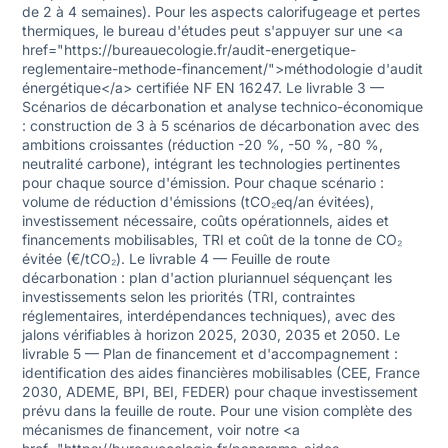
de 2 à 4 semaines). Pour les aspects calorifugeage et pertes
thermiques, le bureau d'études peut s'appuyer sur une <a
href="https://bureauecologie.fr/audit-energetique-
reglementaire-methode-financement/">méthodologie d'audit
énergétique</a> certifiée NF EN 16247. Le livrable 3 —
Scénarios de décarbonation et analyse technico-économique
: construction de 3 à 5 scénarios de décarbonation avec des
ambitions croissantes (réduction -20 %, -50 %, -80 %,
neutralité carbone), intégrant les technologies pertinentes
pour chaque source d'émission. Pour chaque scénario :
volume de réduction d'émissions (tCO₂eq/an évitées),
investissement nécessaire, coûts opérationnels, aides et
financements mobilisables, TRI et coût de la tonne de CO₂
évitée (€/tCO₂). Le livrable 4 — Feuille de route
décarbonation : plan d'action pluriannuel séquençant les
investissements selon les priorités (TRI, contraintes
réglementaires, interdépendances techniques), avec des
jalons vérifiables à horizon 2025, 2030, 2035 et 2050. Le
livrable 5 — Plan de financement et d'accompagnement :
identification des aides financières mobilisables (CEE, France
2030, ADEME, BPI, BEI, FEDER) pour chaque investissement
prévu dans la feuille de route. Pour une vision complète des
mécanismes de financement, voir notre <a