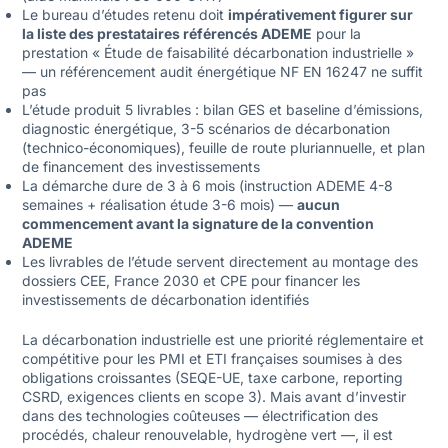
Le bureau d’études retenu doit
impérativement figurer sur
la liste des prestataires référencés ADEME
pour la
prestation « Étude de faisabilité décarbonation industrielle »
— un référencement audit énergétique NF EN 16247 ne suffit
pas
L’étude produit 5 livrables : bilan GES et baseline d’émissions,
diagnostic énergétique, 3-5 scénarios de décarbonation
(technico-économiques), feuille de route pluriannuelle, et plan
de financement des investissements
La démarche dure de 3 à 6 mois (instruction ADEME 4-8
semaines + réalisation étude 3-6 mois) —
aucun
commencement avant la signature de la convention
ADEME
Les livrables de l’étude servent directement au montage des
dossiers CEE, France 2030 et
CPE
pour financer les
investissements de décarbonation identifiés
La décarbonation industrielle est une priorité réglementaire et
compétitive pour les PMI et ETI françaises soumises à des
obligations croissantes (SEQE-UE, taxe carbone, reporting
CSRD, exigences clients en scope 3). Mais avant d’investir
dans des technologies coûteuses — électrification des
procédés, chaleur renouvelable, hydrogène vert —, il est