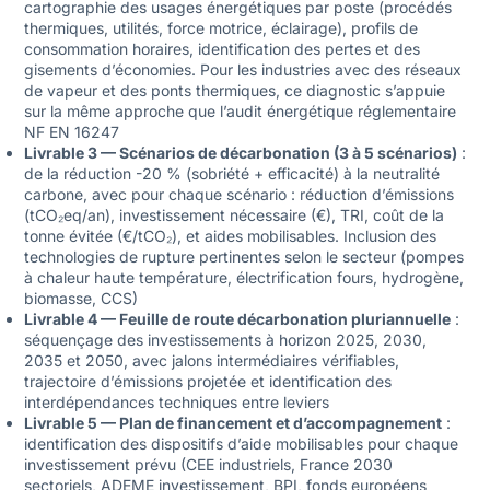
cartographie des usages énergétiques par poste (procédés
thermiques, utilités, force motrice, éclairage), profils de
consommation horaires, identification des pertes et des
gisements d’économies. Pour les industries avec des réseaux
de vapeur et des ponts thermiques, ce diagnostic s’appuie
sur la même approche que l’
audit énergétique réglementaire
NF EN 16247
Livrable 3 — Scénarios de décarbonation (3 à 5 scénarios)
:
de la réduction -20 % (sobriété + efficacité) à la neutralité
carbone, avec pour chaque scénario : réduction d’émissions
(tCO₂eq/an), investissement nécessaire (€), TRI, coût de la
tonne évitée (€/tCO₂), et aides mobilisables. Inclusion des
technologies de rupture pertinentes selon le secteur (pompes
à chaleur haute température, électrification fours, hydrogène,
biomasse, CCS)
Livrable 4 — Feuille de route décarbonation pluriannuelle
:
séquençage des investissements à horizon 2025, 2030,
2035 et 2050, avec jalons intermédiaires vérifiables,
trajectoire d’émissions projetée et identification des
interdépendances techniques entre leviers
Livrable 5 — Plan de financement et d’accompagnement
:
identification des dispositifs d’aide mobilisables pour chaque
investissement prévu (CEE industriels, France 2030
sectoriels, ADEME investissement, BPI, fonds européens