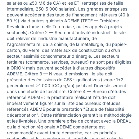
salariés ou ≤50 M€ de CA) et les ETI (entreprises de taille
intermédiaire, 250-5 000 salariés). Les grandes entreprises
peuvent accéder à des taux de financement inférieurs (40 à
50 %) via d'autres guichets ADEME (TETE — Troisième
Révolution Industrielle Territoriale, ou les appels à projets
sectoriels). Critère 2 — Secteur d'activité industriel : le site
doit relever de l'industrie manufacturière, de
l'agroalimentaire, de la chimie, de la métallurgie, du papier-
carton, du verre, des matériaux de construction ou d'un
secteur assimilé consommateur d'énergie. Les secteurs
tertiaires (commerce, services, bureaux) ne sont pas éligibles
à ORION mais peuvent accéder à d'autres dispositifs
ADEME. Critère 3 — Niveau d'émissions : le site doit
présenter des émissions de GES significatives (scope 1+2
généralement >1 000 tCO₂eq/an) justifiant l'investissement
dans une étude de faisabilité. Critère 4 — Bureau d'études
référencé ADEME : le prestataire réalisant l'étude doit
impérativement figurer sur la liste des bureaux d'études
référencés ADEME pour la prestation "Étude de faisabilité
décarbonation". Cette référenciation garantit la méthodologie
et les livrables. Une première prise de contact avec la DREAL
ou la direction régionale ADEME compétente est
recommandée avant toute démarche, car les priorités
sectorielles et les enveloppes disponibles varient selon les