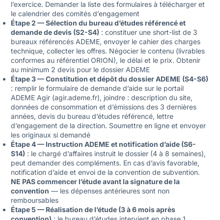
l’exercice. Demander la liste des formulaires à télécharger et
le calendrier des comités d’engagement
Étape 2 — Sélection du bureau d’études référencé et
demande de devis (S2-S4)
: constituer une short-list de 3
bureaux référencés ADEME, envoyer le cahier des charges
technique, collecter les offres. Négocier le contenu (livrables
conformes au référentiel ORION), le délai et le prix. Obtenir
au minimum 2 devis pour le dossier ADEME
Étape 3 — Constitution et dépôt du dossier ADEME (S4-S6)
: remplir le formulaire de demande d’aide sur le portail
ADEME Agir (agir.ademe.fr), joindre : description du site,
données de consommation et d’émissions des 3 dernières
années, devis du bureau d’études référencé, lettre
d’engagement de la direction. Soumettre en ligne et envoyer
les originaux si demandé
Étape 4 — Instruction ADEME et notification d’aide (S6-
S14)
: le chargé d’affaires instruit le dossier (4 à 8 semaines),
peut demander des compléments. En cas d’avis favorable,
notification d’aide et envoi de la convention de subvention.
NE PAS commencer l’étude avant la signature de la
convention
— les dépenses antérieures sont non
remboursables
Étape 5 — Réalisation de l’étude (3 à 6 mois après
convention)
: le bureau d’études intervient en phase 1