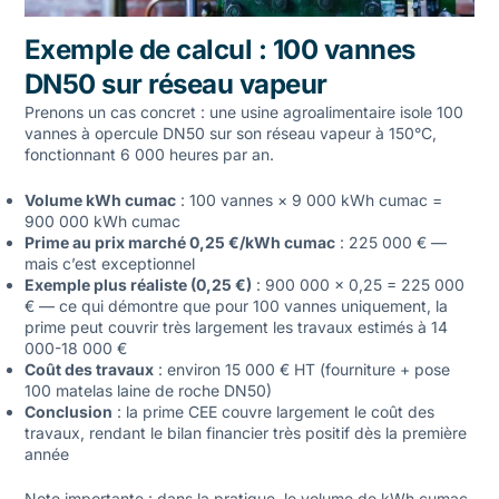
Exemple de calcul : 100 vannes
DN50 sur réseau vapeur
Prenons un cas concret : une usine agroalimentaire isole 100
vannes à opercule DN50 sur son réseau vapeur à 150°C,
fonctionnant 6 000 heures par an.
Volume kWh cumac
: 100 vannes × 9 000 kWh cumac =
900 000 kWh cumac
Prime au prix marché 0,25 €/kWh cumac
: 225 000 € —
mais c’est exceptionnel
Exemple plus réaliste (0,25 €)
: 900 000 × 0,25 = 225 000
€ — ce qui démontre que pour 100 vannes uniquement, la
prime peut couvrir très largement les travaux estimés à 14
000-18 000 €
Coût des travaux
: environ 15 000 € HT (fourniture + pose
100 matelas laine de roche DN50)
Conclusion
: la prime CEE couvre largement le coût des
travaux, rendant le bilan financier très positif dès la première
année
Note importante : dans la pratique, le volume de kWh cumac