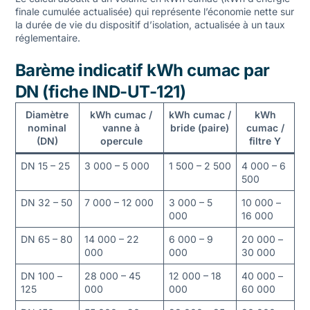
finale cumulée actualisée) qui représente l’économie nette sur
la durée de vie du dispositif d’isolation, actualisée à un taux
réglementaire.
Barème indicatif kWh cumac par
DN (fiche IND-UT-121)
Diamètre
kWh cumac /
kWh cumac /
kWh
nominal
vanne à
bride (paire)
cumac /
(DN)
opercule
filtre Y
DN 15 – 25
3 000 – 5 000
1 500 – 2 500
4 000 – 6
500
DN 32 – 50
7 000 – 12 000
3 000 – 5
10 000 –
000
16 000
DN 65 – 80
14 000 – 22
6 000 – 9
20 000 –
000
000
30 000
DN 100 –
28 000 – 45
12 000 – 18
40 000 –
125
000
000
60 000