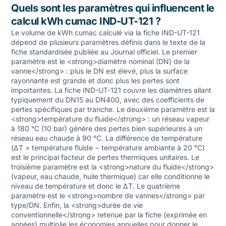
Quels sont les paramètres qui influencent le
calcul kWh cumac IND-UT-121 ?
Le volume de kWh cumac calculé via la fiche IND-UT-121
dépend de plusieurs paramètres définis dans le texte de la
fiche standardisée publiée au Journal officiel. Le premier
paramètre est le <strong>diamètre nominal (DN) de la
vanne</strong> : plus le DN est élevé, plus la surface
rayonnante est grande et donc plus les pertes sont
importantes. La fiche IND-UT-121 couvre les diamètres allant
typiquement du DN15 au DN400, avec des coefficients de
pertes spécifiques par tranche. Le deuxième paramètre est la
<strong>température du fluide</strong> : un réseau vapeur
à 180 °C (10 bar) génère des pertes bien supérieures à un
réseau eau chaude à 90 °C. La différence de température
(ΔT = température fluide − température ambiante à 20 °C)
est le principal facteur de pertes thermiques unitaires. Le
troisième paramètre est la <strong>nature du fluide</strong>
(vapeur, eau chaude, huile thermique) car elle conditionne le
niveau de température et donc le ΔT. Le quatrième
paramètre est le <strong>nombre de vannes</strong> par
type/DN. Enfin, la <strong>durée de vie
conventionnelle</strong> retenue par la fiche (exprimée en
années) multiplie les économies annuelles pour donner le