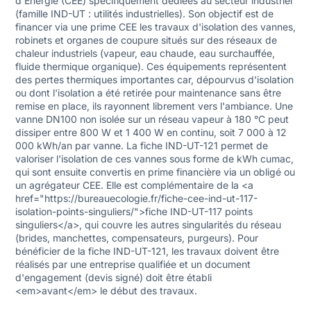
d'Énergie (CEE) spécifiquement dédiées au secteur industriel
(famille IND-UT : utilités industrielles). Son objectif est de
financer via une prime CEE les travaux d'isolation des vannes,
robinets et organes de coupure situés sur des réseaux de
chaleur industriels (vapeur, eau chaude, eau surchauffée,
fluide thermique organique). Ces équipements représentent
des pertes thermiques importantes car, dépourvus d'isolation
ou dont l'isolation a été retirée pour maintenance sans être
remise en place, ils rayonnent librement vers l'ambiance. Une
vanne DN100 non isolée sur un réseau vapeur à 180 °C peut
dissiper entre 800 W et 1 400 W en continu, soit 7 000 à 12
000 kWh/an par vanne. La fiche IND-UT-121 permet de
valoriser l'isolation de ces vannes sous forme de kWh cumac,
qui sont ensuite convertis en prime financière via un obligé ou
un agrégateur CEE. Elle est complémentaire de la <a
href="https://bureauecologie.fr/fiche-cee-ind-ut-117-
isolation-points-singuliers/">fiche IND-UT-117 points
singuliers</a>, qui couvre les autres singularités du réseau
(brides, manchettes, compensateurs, purgeurs). Pour
bénéficier de la fiche IND-UT-121, les travaux doivent être
réalisés par une entreprise qualifiée et un document
d'engagement (devis signé) doit être établi
<em>avant</em> le début des travaux.