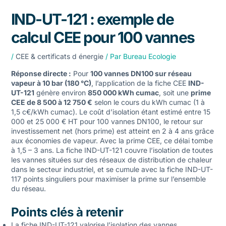
IND-UT-121 : exemple de
calcul CEE pour 100 vannes
/
CEE & certificats d énergie
/ Par
Bureau Ecologie
Réponse directe :
Pour
100 vannes DN100 sur réseau
vapeur à 10 bar (180 °C)
, l’application de la fiche CEE
IND-
UT-121
génère environ
850 000 kWh cumac
, soit une
prime
CEE de 8 500 à 12 750 €
selon le cours du kWh cumac (1 à
1,5 c€/kWh cumac). Le coût d’isolation étant estimé entre 15
000 et 25 000 € HT pour 100 vannes DN100, le retour sur
investissement net (hors prime) est atteint en 2 à 4 ans grâce
aux économies de vapeur. Avec la prime CEE, ce délai tombe
à 1,5 – 3 ans. La fiche IND-UT-121 couvre l’isolation de toutes
les vannes situées sur des réseaux de distribution de chaleur
dans le secteur industriel, et se cumule avec la
fiche IND-UT-
117 points singuliers
pour maximiser la prime sur l’ensemble
du réseau.
Points clés à retenir
La fiche IND-UT-121 valorise l’isolation des vannes