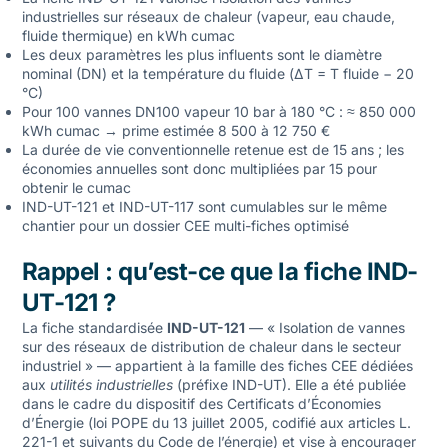
industrielles sur réseaux de chaleur (vapeur, eau chaude,
fluide thermique) en kWh cumac
Les deux paramètres les plus influents sont le diamètre
nominal (DN) et la température du fluide (ΔT = T fluide − 20
°C)
Pour 100 vannes DN100 vapeur 10 bar à 180 °C : ≈ 850 000
kWh cumac → prime estimée 8 500 à 12 750 €
La durée de vie conventionnelle retenue est de 15 ans ; les
économies annuelles sont donc multipliées par 15 pour
obtenir le cumac
IND-UT-121 et
IND-UT-117
sont cumulables sur le même
chantier pour un dossier CEE multi-fiches optimisé
Rappel : qu’est-ce que la fiche IND-
UT-121 ?
La fiche standardisée
IND-UT-121
— « Isolation de vannes
sur des réseaux de distribution de chaleur dans le secteur
industriel » — appartient à la famille des fiches CEE dédiées
aux
utilités industrielles
(préfixe IND-UT). Elle a été publiée
dans le cadre du dispositif des Certificats d’Économies
d’Énergie (loi POPE du 13 juillet 2005, codifié aux articles L.
221-1 et suivants du Code de l’énergie) et vise à encourager