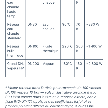
eau
chaude
K
chaude
haute
temp.
Réseau
DN80
Eau
90°C
70
~380 W
eau
chaude
K
chaude
standard
Réseau
DN100
Fluide
220°C
200
~1 400 W
huile
thermique
K
thermique
Grand DN,
DN200
Vapeur
180°C
160
~2 800 W
vapeur HP
K
* Valeur retenue dans l’article pour l’exemple de 100 vannes
DN100 vapeur 10 bar — valeur illustrative arrondie à 850
000 kWh cumac dans le titre et la réponse directe, car la
fiche IND-UT-121 applique des coefficients forfaitaires
propres pouvant différer du calcul analytique ci-dessus.