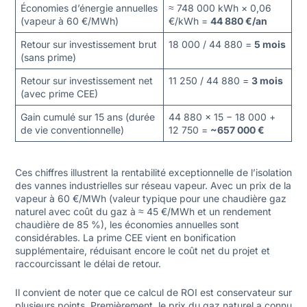
Économies d’énergie annuelles
≈ 748 000 kWh × 0,06
(vapeur à 60 €/MWh)
€/kWh =
44 880 €/an
Retour sur investissement brut
18 000 / 44 880 =
5 mois
(sans prime)
Retour sur investissement net
11 250 / 44 880 =
3 mois
(avec prime CEE)
Gain cumulé sur 15 ans (durée
44 880 × 15 − 18 000 +
de vie conventionnelle)
12 750 =
~657 000 €
Ces chiffres illustrent la rentabilité exceptionnelle de l’isolation
des vannes industrielles sur réseau vapeur. Avec un prix de la
vapeur à 60 €/MWh (valeur typique pour une chaudière gaz
naturel avec coût du gaz à ≈ 45 €/MWh et un rendement
chaudière de 85 %), les économies annuelles sont
considérables. La prime CEE vient en bonification
supplémentaire, réduisant encore le coût net du projet et
raccourcissant le délai de retour.
Il convient de noter que ce calcul de ROI est conservateur sur
plusieurs points. Premièrement, le prix du gaz naturel a connu