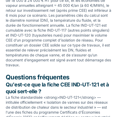
de 18 000 à 24 000 € HT pour ce lot, et les économies de
vapeur annuelles atteignant ≈ 45 000 €/an (à 60 €/MWh), le
retour sur investissement net (après prime CEE) est inférieur à
6 mois pour ce scénario. Les paramètres clés du calcul sont
le diamètre nominal (DN), la température du fluide, et la
durée de fonctionnement annuelle. La fiche IND-UT-121 est
cumulable avec la
fiche IND-UT-117
(autres points singuliers)
et IND-UT-120 (tuyauteries nues) pour maximiser le volume
CEE d’un programme complet d’isolation de réseau. Pour
constituer un dossier CEE solide sur ce type de travaux, il est
essentiel de relever précisément les DN, fluides et
températures de chaque vanne, et de s’assurer qu’un
document d’engagement est signé avant tout démarrage des
travaux.
Questions fréquentes
Qu'est-ce que la fiche CEE IND-UT-121 et à
quoi sert-elle ?
La fiche standardisée <strong>IND-UT-121</strong> —
intitulée officiellement « Isolation de vannes sur des réseaux
de distribution de chaleur dans le secteur industriel » — est
l'une des fiches du programme Certificats d'Économies