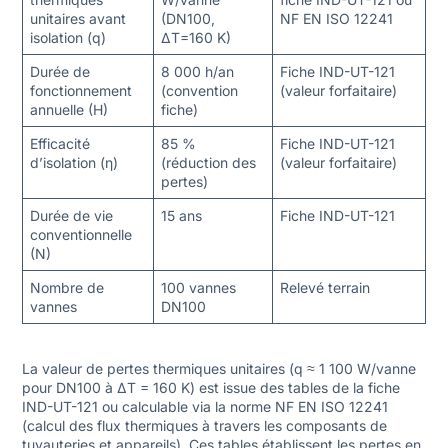
unitaires avant
(DN100,
NF EN ISO 12241
isolation (q)
ΔT=160 K)
Durée de
8 000 h/an
Fiche IND-UT-121
fonctionnement
(convention
(valeur forfaitaire)
annuelle (H)
fiche)
Efficacité
85 %
Fiche IND-UT-121
d’isolation (η)
(réduction des
(valeur forfaitaire)
pertes)
Durée de vie
15 ans
Fiche IND-UT-121
conventionnelle
(N)
Nombre de
100 vannes
Relevé terrain
vannes
DN100
La valeur de pertes thermiques unitaires (q ≈ 1 100 W/vanne
pour DN100 à ΔT = 160 K) est issue des tables de la fiche
IND-UT-121 ou calculable via la norme NF EN ISO 12241
(calcul des flux thermiques à travers les composants de
tuyauteries et appareils). Ces tables établissent les pertes en