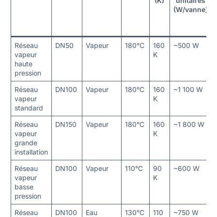
(K)
unitaires
(W/vanne)
Réseau
DN50
Vapeur
180°C
160
~500 W
vapeur
K
haute
pression
Réseau
DN100
Vapeur
180°C
160
~1 100 W
vapeur
K
standard
Réseau
DN150
Vapeur
180°C
160
~1 800 W
vapeur
K
grande
installation
Réseau
DN100
Vapeur
110°C
90
~600 W
vapeur
K
basse
pression
Réseau
DN100
Eau
130°C
110
~750 W