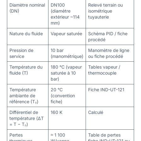
Diamètre nominal
DN100
Relevé terrain ou
(DN)
(diamètre
isométrique
extérieur ~114
tuyauterie
mm)
Nature du fluide
Vapeur saturée
Schéma PID / fiche
procédé
Pression de
10 bar
Manomètre de ligne
service
(manométrique)
ou fiche procédé
Température du
180 °C (vapeur
Tables vapeur /
fluide (T)
saturée à 10
thermocouple
bar)
Température
20 °C
Fiche IND-UT-121
ambiante de
(convention
référence (T₀)
fiche)
Différentiel de
160 K
Calculé
température (ΔT
= T − T₀)
Pertes
≈ 1 100
Table de pertes
thermiques
W/vanne
fiche IND-UT-121 ou