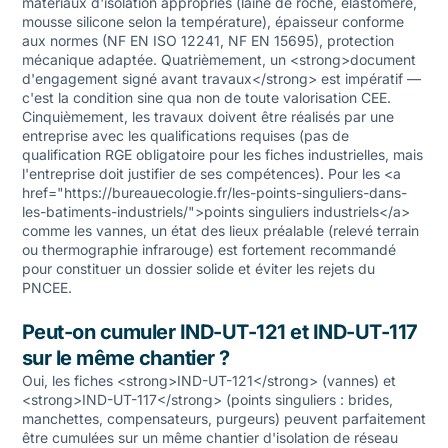
matériaux d'isolation appropriés (laine de roche, élastomère,
mousse silicone selon la température), épaisseur conforme
aux normes (NF EN ISO 12241, NF EN 15695), protection
mécanique adaptée. Quatrièmement, un <strong>document
d'engagement signé avant travaux</strong> est impératif —
c'est la condition sine qua non de toute valorisation CEE.
Cinquièmement, les travaux doivent être réalisés par une
entreprise avec les qualifications requises (pas de
qualification RGE obligatoire pour les fiches industrielles, mais
l'entreprise doit justifier de ses compétences). Pour les <a
href="https://bureauecologie.fr/les-points-singuliers-dans-
les-batiments-industriels/">points singuliers industriels</a>
comme les vannes, un état des lieux préalable (relevé terrain
ou thermographie infrarouge) est fortement recommandé
pour constituer un dossier solide et éviter les rejets du
PNCEE.
Peut-on cumuler IND-UT-121 et IND-UT-117
sur le même chantier ?
Oui, les fiches <strong>IND-UT-121</strong> (vannes) et
<strong>IND-UT-117</strong> (points singuliers : brides,
manchettes, compensateurs, purgeurs) peuvent parfaitement
être cumulées sur un même chantier d'isolation de réseau