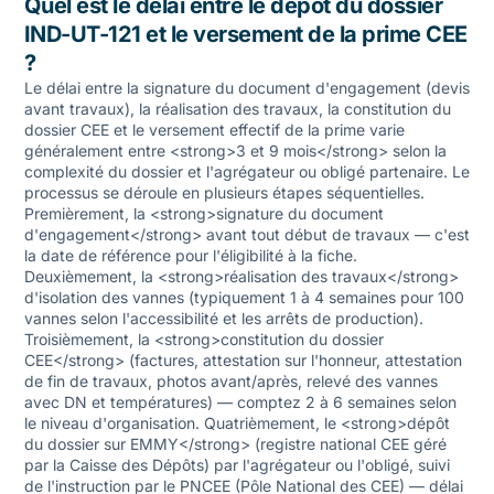
Quel est le délai entre le dépôt du dossier
IND-UT-121 et le versement de la prime CEE
?
Le délai entre la signature du document d'engagement (devis
avant travaux), la réalisation des travaux, la constitution du
dossier CEE et le versement effectif de la prime varie
généralement entre <strong>3 et 9 mois</strong> selon la
complexité du dossier et l'agrégateur ou obligé partenaire. Le
processus se déroule en plusieurs étapes séquentielles.
Premièrement, la <strong>signature du document
d'engagement</strong> avant tout début de travaux — c'est
la date de référence pour l'éligibilité à la fiche.
Deuxièmement, la <strong>réalisation des travaux</strong>
d'isolation des vannes (typiquement 1 à 4 semaines pour 100
vannes selon l'accessibilité et les arrêts de production).
Troisièmement, la <strong>constitution du dossier
CEE</strong> (factures, attestation sur l'honneur, attestation
de fin de travaux, photos avant/après, relevé des vannes
avec DN et températures) — comptez 2 à 6 semaines selon
le niveau d'organisation. Quatrièmement, le <strong>dépôt
du dossier sur EMMY</strong> (registre national CEE géré
par la Caisse des Dépôts) par l'agrégateur ou l'obligé, suivi
de l'instruction par le PNCEE (Pôle National des CEE) — délai