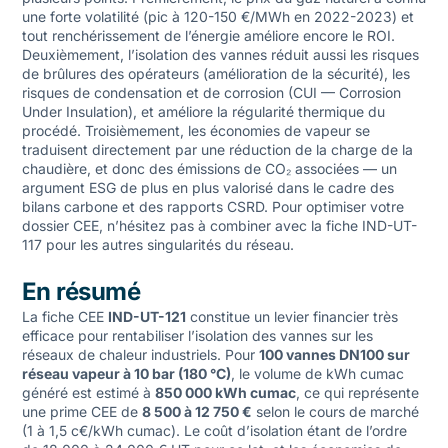
une forte volatilité (pic à 120-150 €/MWh en 2022-2023) et
tout renchérissement de l’énergie améliore encore le ROI.
Deuxièmement, l’isolation des vannes réduit aussi les risques
de brûlures des opérateurs (amélioration de la sécurité), les
risques de condensation et de corrosion (CUI — Corrosion
Under Insulation), et améliore la régularité thermique du
procédé. Troisièmement, les économies de vapeur se
traduisent directement par une réduction de la charge de la
chaudière, et donc des émissions de CO₂ associées — un
argument ESG de plus en plus valorisé dans le cadre des
bilans carbone et des rapports CSRD. Pour optimiser votre
dossier CEE, n’hésitez pas à combiner avec la
fiche IND-UT-
117
pour les autres singularités du réseau.
En résumé
La fiche CEE
IND-UT-121
constitue un levier financier très
efficace pour rentabiliser l’isolation des vannes sur les
réseaux de chaleur industriels. Pour
100 vannes DN100 sur
réseau vapeur à 10 bar (180 °C)
, le volume de kWh cumac
généré est estimé à
850 000 kWh cumac
, ce qui représente
une prime CEE de
8 500 à 12 750 €
selon le cours de marché
(1 à 1,5 c€/kWh cumac). Le coût d’isolation étant de l’ordre