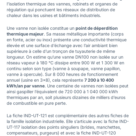
l’isolation thermique des vannes, robinets et organes de
régulation qui ponctuent les réseaux de distribution de
chaleur dans les usines et bâtiments industriels.
Une vanne non isolée constitue un
point de déperdition
thermique majeur
. Sa masse métallique importante (corps
en fonte, acier ou inox) présente une conductivité thermique
élevée et une surface d’échange avec l’air ambiant bien
supérieure à celle d’un tronçon de tuyauterie de même
longueur. On estime qu’une vanne DN100 non isolée sur un
réseau vapeur à 180 °C dissipe entre 900 W et 1 300 W en
continu selon son type (vanne à soupape, vanne papillon,
vanne à opercule). Sur 8 000 heures de fonctionnement
annuel (usine en 3×8), cela représente
7 200 à 10 400
kWh/an par vanne
. Une centaine de vannes non isolées peut
ainsi gaspiller l’équivalent de 720 000 à 1 040 000 kWh
thermiques par an, soit plusieurs dizaines de milliers d’euros
de combustible en pure perte.
La fiche IND-UT-121 est complémentaire des autres fiches de
la famille isolation industrielle. Elle s’articule avec la
fiche IND-
UT-117 isolation des points singuliers
(brides, manchettes,
compensateurs, purgeurs) et avec la fiche IND-UT-120