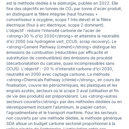
est la méthode dédiée à la sidérurgie, publiée en 2022. Elle
fixe des objectifs en tonnes de CO₂ par tonne d'acier produit,
en distinguant la filière intégrée (haut fourneau +
convertisseur à oxygène, scope 1 très élevé) et la filière
électrique (four à arc électrique, scope 2 dominant).
L'objectif : réduire l'intensité carbone de l'acier de
<strong>30 % d'ici 2030</strong> et atteindre la neutralité
d'ici 2050 (via hydrogène vert, CCUS, scrap recovery). Le
<strong>Cement Pathway (ciment)</strong> distingue les
émissions de combustion (réductibles par efficacité et
substitution de combustibles) des émissions de procédé
(décarbonatation du calcaire, quasi incompressibles sans
CCUS). L'objectif : -20 % d'intensité carbone d'ici 2030,
neutralité en 2050 avec captage carbone. La méthode
<strong>Chemicals Pathway (chimie)</strong>, en cours de
finalisation, couvre les pétrochimiques, les plastiques et les
engrais azotés, secteurs où le scope 3 aval (utilisation et fin
de vie des produits) est prépondérant. Les <strong>autres
secteurs couverts</strong> par des méthodes dédiées ou en
développement incluent l'aluminium, le papier-carton,
l'agroalimentaire et le transport maritime. Pour les secteurs
non couverts par une méthode dédiée, la méthode générique
SDA alloue un budget carbone sectoriel proportionnel à la
valeur ajoutée de l'entreprise. L'articulation entre ces