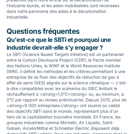
l’industrie lourde
, et les aides mobilisables sont recensées
dans notre
panorama des aides à la décarbonation
industrielle
.
Questions fréquentes
Qu'est-ce que le SBTi et pourquoi une
industrie devrait-elle s'y engager ?
Le SBTi (Science Based Targets initiative) est un partenariat
entre le Carbon Disclosure Project (CDP), le Pacte mondial
des Nations Unies, le WWF et le World Resources Institute
(WRI). Il définit les méthodes et les critères permettant à une
entreprise de se fixer des objectifs de réduction de gaz à
effet de serre (GES) alignés sur la science climatique — c'est-
à-dire compatibles avec les scénarios du GIEC limitant le
réchauffement à <strong>1,5°C</strong> ou, au minimum, à
2°C par rapport au niveau préindustriel. Depuis 2015, plus de
<strong>9 000 entreprises</strong> ont soumis ou validé
des objectifs SBTi dans le monde, représentant plus d'un
tiers de la capitalisation boursière mondiale. En France, les
groupes industriels comme Michelin, Air Liquide, Saint-
Gobain, ArcelorMittal et Schneider Electric disposent déjà
d'objectifs SBTi validés. Pour une industrie, s'engager dans le