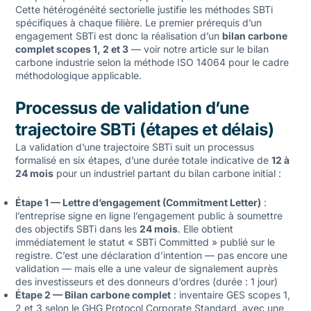
Cette hétérogénéité sectorielle justifie les méthodes SBTi
spécifiques à chaque filière. Le premier prérequis d’un
engagement SBTi est donc la réalisation d’un
bilan carbone
complet scopes 1, 2 et 3
— voir notre article sur le
bilan
carbone industrie selon la méthode ISO 14064
pour le cadre
méthodologique applicable.
Processus de validation d’une
trajectoire SBTi (étapes et délais)
La validation d’une trajectoire SBTi suit un processus
formalisé en six étapes, d’une durée totale indicative de
12 à
24 mois
pour un industriel partant du bilan carbone initial :
Étape 1 — Lettre d’engagement (Commitment Letter)
:
l’entreprise signe en ligne l’engagement public à soumettre
des objectifs SBTi dans les
24 mois
. Elle obtient
immédiatement le statut « SBTi Committed » publié sur le
registre. C’est une déclaration d’intention — pas encore une
validation — mais elle a une valeur de signalement auprès
des investisseurs et des donneurs d’ordres (durée : 1 jour)
Étape 2 — Bilan carbone complet
: inventaire GES scopes 1,
2 et 3 selon le GHG Protocol Corporate Standard, avec une