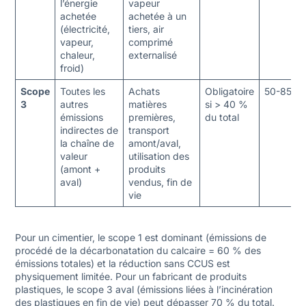
l’énergie
vapeur
achetée
achetée à un
(électricité,
tiers, air
vapeur,
comprimé
chaleur,
externalisé
froid)
Scope
Toutes les
Achats
Obligatoire
50-85 %
3
autres
matières
si > 40 %
émissions
premières,
du total
indirectes de
transport
la chaîne de
amont/aval,
valeur
utilisation des
(amont +
produits
aval)
vendus, fin de
vie
Pour un cimentier, le scope 1 est dominant (émissions de
procédé de la décarbonatation du calcaire = 60 % des
émissions totales) et la réduction sans CCUS est
physiquement limitée. Pour un fabricant de produits
plastiques, le scope 3 aval (émissions liées à l’incinération
des plastiques en fin de vie) peut dépasser 70 % du total.