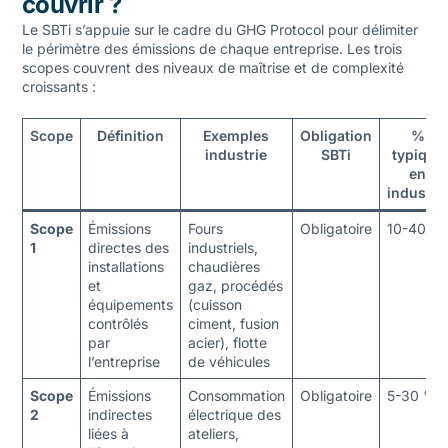
couvrir ?
Le SBTi s’appuie sur le cadre du GHG Protocol pour délimiter
le périmètre des émissions de chaque entreprise. Les trois
scopes couvrent des niveaux de maîtrise et de complexité
croissants :
Scope
Définition
Exemples
Obligation
%
industrie
SBTi
typique
en
industri
Scope
Émissions
Fours
Obligatoire
10-40 %
1
directes des
industriels,
installations
chaudières
et
gaz, procédés
équipements
(cuisson
contrôlés
ciment, fusion
par
acier), flotte
l’entreprise
de véhicules
Scope
Émissions
Consommation
Obligatoire
5-30 %
2
indirectes
électrique des
liées à
ateliers,