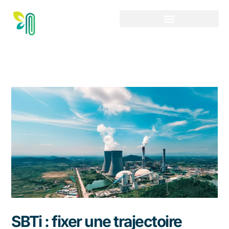
Aller
au
contenu
SBTi : fixer une trajectoire