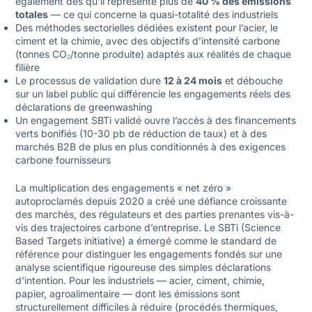
également dès qu’il représente plus de
40 % des émissions
totales
— ce qui concerne la quasi-totalité des industriels
Des méthodes sectorielles dédiées existent pour l’acier, le
ciment et la chimie, avec des objectifs d’intensité carbone
(tonnes CO₂/tonne produite) adaptés aux réalités de chaque
filière
Le processus de validation dure
12 à 24 mois
et débouche
sur un label public qui différencie les engagements réels des
déclarations de greenwashing
Un engagement SBTi validé ouvre l’accès à des financements
verts bonifiés (10-30 pb de réduction de taux) et à des
marchés B2B de plus en plus conditionnés à des exigences
carbone fournisseurs
La multiplication des engagements « net zéro »
autoproclamés depuis 2020 a créé une défiance croissante
des marchés, des régulateurs et des parties prenantes vis-à-
vis des trajectoires carbone d’entreprise. Le SBTi (Science
Based Targets initiative) a émergé comme le standard de
référence pour distinguer les engagements fondés sur une
analyse scientifique rigoureuse des simples déclarations
d’intention. Pour les industriels — acier, ciment, chimie,
papier, agroalimentaire — dont les émissions sont
structurellement difficiles à réduire (procédés thermiques,