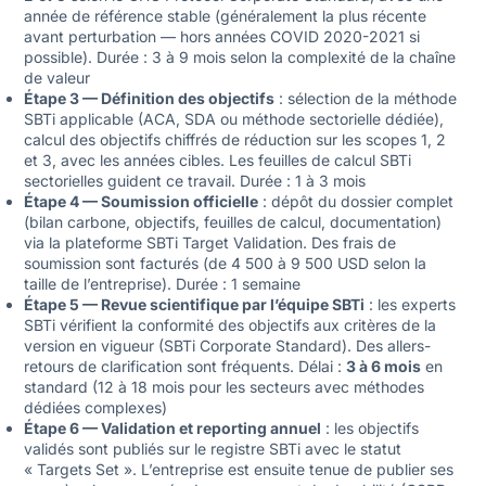
année de référence stable (généralement la plus récente
avant perturbation — hors années COVID 2020-2021 si
possible). Durée : 3 à 9 mois selon la complexité de la chaîne
de valeur
Étape 3 — Définition des objectifs
: sélection de la méthode
SBTi applicable (ACA, SDA ou méthode sectorielle dédiée),
calcul des objectifs chiffrés de réduction sur les scopes 1, 2
et 3, avec les années cibles. Les feuilles de calcul SBTi
sectorielles guident ce travail. Durée : 1 à 3 mois
Étape 4 — Soumission officielle
: dépôt du dossier complet
(bilan carbone, objectifs, feuilles de calcul, documentation)
via la plateforme SBTi Target Validation. Des frais de
soumission sont facturés (de 4 500 à 9 500 USD selon la
taille de l’entreprise). Durée : 1 semaine
Étape 5 — Revue scientifique par l’équipe SBTi
: les experts
SBTi vérifient la conformité des objectifs aux critères de la
version en vigueur (SBTi Corporate Standard). Des allers-
retours de clarification sont fréquents. Délai :
3 à 6 mois
en
standard (12 à 18 mois pour les secteurs avec méthodes
dédiées complexes)
Étape 6 — Validation et reporting annuel
: les objectifs
validés sont publiés sur le registre SBTi avec le statut
« Targets Set ». L’entreprise est ensuite tenue de publier ses