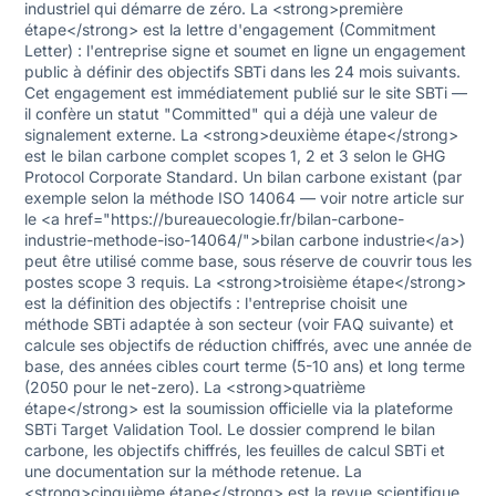
industriel qui démarre de zéro. La <strong>première
étape</strong> est la lettre d'engagement (Commitment
Letter) : l'entreprise signe et soumet en ligne un engagement
public à définir des objectifs SBTi dans les 24 mois suivants.
Cet engagement est immédiatement publié sur le site SBTi —
il confère un statut "Committed" qui a déjà une valeur de
signalement externe. La <strong>deuxième étape</strong>
est le bilan carbone complet scopes 1, 2 et 3 selon le GHG
Protocol Corporate Standard. Un bilan carbone existant (par
exemple selon la méthode ISO 14064 — voir notre article sur
le <a href="https://bureauecologie.fr/bilan-carbone-
industrie-methode-iso-14064/">bilan carbone industrie</a>)
peut être utilisé comme base, sous réserve de couvrir tous les
postes scope 3 requis. La <strong>troisième étape</strong>
est la définition des objectifs : l'entreprise choisit une
méthode SBTi adaptée à son secteur (voir FAQ suivante) et
calcule ses objectifs de réduction chiffrés, avec une année de
base, des années cibles court terme (5-10 ans) et long terme
(2050 pour le net-zero). La <strong>quatrième
étape</strong> est la soumission officielle via la plateforme
SBTi Target Validation Tool. Le dossier comprend le bilan
carbone, les objectifs chiffrés, les feuilles de calcul SBTi et
une documentation sur la méthode retenue. La
<strong>cinquième étape</strong> est la revue scientifique