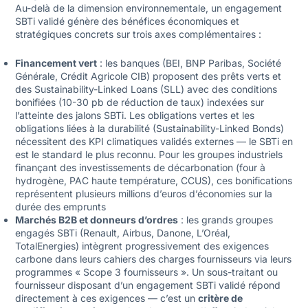
Au-delà de la dimension environnementale, un engagement
SBTi validé génère des bénéfices économiques et
stratégiques concrets sur trois axes complémentaires :
Financement vert
: les banques (BEI, BNP Paribas, Société
Générale, Crédit Agricole CIB) proposent des prêts verts et
des Sustainability-Linked Loans (SLL) avec des conditions
bonifiées (10-30 pb de réduction de taux) indexées sur
l’atteinte des jalons SBTi. Les obligations vertes et les
obligations liées à la durabilité (Sustainability-Linked Bonds)
nécessitent des KPI climatiques validés externes — le SBTi en
est le standard le plus reconnu. Pour les groupes industriels
finançant des investissements de décarbonation (four à
hydrogène, PAC haute température, CCUS), ces bonifications
représentent plusieurs millions d’euros d’économies sur la
durée des emprunts
Marchés B2B et donneurs d’ordres
: les grands groupes
engagés SBTi (Renault, Airbus, Danone, L’Oréal,
TotalEnergies) intègrent progressivement des exigences
carbone dans leurs cahiers des charges fournisseurs via leurs
programmes « Scope 3 fournisseurs ». Un sous-traitant ou
fournisseur disposant d’un engagement SBTi validé répond
directement à ces exigences — c’est un
critère de