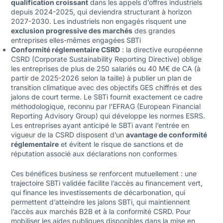
qualification croissant
dans les appels d’offres industriels
depuis 2024-2025, qui deviendra structurant à horizon
2027-2030. Les industriels non engagés risquent une
exclusion progressive des marchés
des grandes
entreprises elles-mêmes engagées SBTi
Conformité réglementaire CSRD
: la directive européenne
CSRD (Corporate Sustainability Reporting Directive) oblige
les entreprises de plus de 250 salariés ou 40 M€ de CA (à
partir de 2025-2026 selon la taille) à publier un plan de
transition climatique avec des objectifs GES chiffrés et des
jalons de court terme. Le SBTi fournit exactement ce cadre
méthodologique, reconnu par l’EFRAG (European Financial
Reporting Advisory Group) qui développe les normes ESRS.
Les entreprises ayant anticipé le SBTi avant l’entrée en
vigueur de la CSRD disposent d’un
avantage de conformité
réglementaire
et évitent le risque de sanctions et de
réputation associé aux déclarations non conformes
Ces bénéfices business se renforcent mutuellement : une
trajectoire SBTi validée facilite l’accès au financement vert,
qui finance les investissements de décarbonation, qui
permettent d’atteindre les jalons SBTi, qui maintiennent
l’accès aux marchés B2B et à la conformité CSRD. Pour
mobiliser les aides publiques disponibles dans la mise en