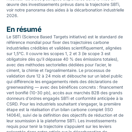
œuvre des investissements prévus dans la trajectoire SBTi,
voir notre
panorama des aides à la décarbonation industrielle
2026
.
En résumé
Le SBTi (Science Based Targets initiative) est le standard de
référence mondial pour fixer des trajectoires carbone
industrielles crédibles et validées scientifiquement, alignées
sur 1,5°C. Il couvre les scopes 1, 2 et 3 (le scope 3 est
obligatoire dès qu’il dépasse 40 % des émissions totales),
avec des méthodes sectorielles dédiées pour l’acier, le
ciment, la chimie et l’agroalimentaire. Le processus de
validation dure 12 à 24 mois et débouche sur un label public
qui différencie les engagements réels des déclarations de
greenwashing — avec des bénéfices concrets : financement
vert bonifié (10-30 pb), accès aux marchés B2B des grands
donneurs d’ordres engagés SBTi et conformité anticipée à la
CSRD. Pour les industriels souhaitant s’engager, la première
étape est la réalisation d’un
bilan carbone complet (ISO
14064)
, suivi de la définition des objectifs de réduction et de
leur soumission à la plateforme SBTi. Les investissements
requis pour tenir la trajectoire s’appuient sur les leviers
présentés dans notre article sur la
décarbonation de