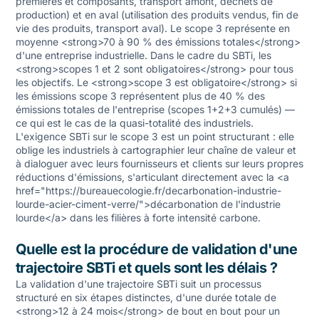
premières et composants, transport amont, déchets de
production) et en aval (utilisation des produits vendus, fin de
vie des produits, transport aval). Le scope 3 représente en
moyenne <strong>70 à 90 % des émissions totales</strong>
d'une entreprise industrielle. Dans le cadre du SBTi, les
<strong>scopes 1 et 2 sont obligatoires</strong> pour tous
les objectifs. Le <strong>scope 3 est obligatoire</strong> si
les émissions scope 3 représentent plus de 40 % des
émissions totales de l'entreprise (scopes 1+2+3 cumulés) —
ce qui est le cas de la quasi-totalité des industriels.
L'exigence SBTi sur le scope 3 est un point structurant : elle
oblige les industriels à cartographier leur chaîne de valeur et
à dialoguer avec leurs fournisseurs et clients sur leurs propres
réductions d'émissions, s'articulant directement avec la <a
href="https://bureauecologie.fr/decarbonation-industrie-
lourde-acier-ciment-verre/">décarbonation de l'industrie
lourde</a> dans les filières à forte intensité carbone.
Quelle est la procédure de validation d'une
trajectoire SBTi et quels sont les délais ?
La validation d'une trajectoire SBTi suit un processus
structuré en six étapes distinctes, d'une durée totale de
<strong>12 à 24 mois</strong> de bout en bout pour un