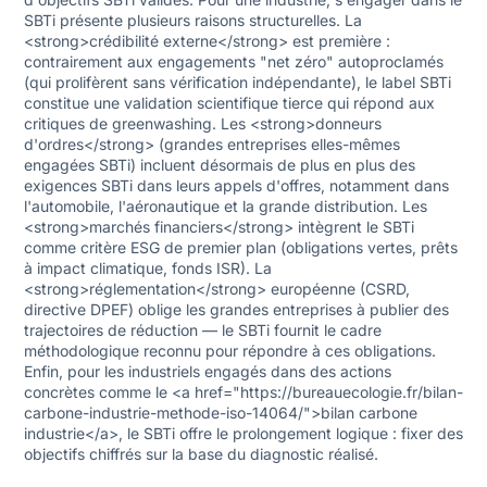
SBTi présente plusieurs raisons structurelles. La
<strong>crédibilité externe</strong> est première :
contrairement aux engagements "net zéro" autoproclamés
(qui prolifèrent sans vérification indépendante), le label SBTi
constitue une validation scientifique tierce qui répond aux
critiques de greenwashing. Les <strong>donneurs
d'ordres</strong> (grandes entreprises elles-mêmes
engagées SBTi) incluent désormais de plus en plus des
exigences SBTi dans leurs appels d'offres, notamment dans
l'automobile, l'aéronautique et la grande distribution. Les
<strong>marchés financiers</strong> intègrent le SBTi
comme critère ESG de premier plan (obligations vertes, prêts
à impact climatique, fonds ISR). La
<strong>réglementation</strong> européenne (CSRD,
directive DPEF) oblige les grandes entreprises à publier des
trajectoires de réduction — le SBTi fournit le cadre
méthodologique reconnu pour répondre à ces obligations.
Enfin, pour les industriels engagés dans des actions
concrètes comme le <a href="https://bureauecologie.fr/bilan-
carbone-industrie-methode-iso-14064/">bilan carbone
industrie</a>, le SBTi offre le prolongement logique : fixer des
objectifs chiffrés sur la base du diagnostic réalisé.