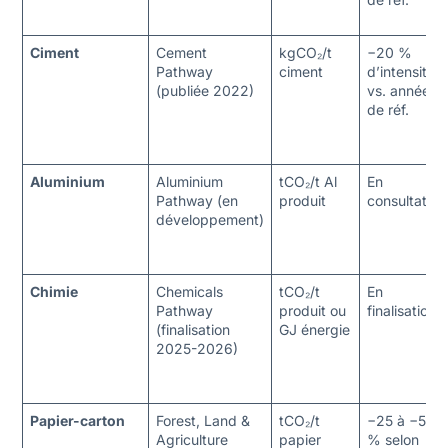
Ciment
Cement
kgCO₂/t
−20 %
Pathway
ciment
d’intensité
(publiée 2022)
vs. année
de réf.
Aluminium
Aluminium
tCO₂/t Al
En
Pathway (en
produit
consultation
développement)
Chimie
Chemicals
tCO₂/t
En
Pathway
produit ou
finalisation
(finalisation
GJ énergie
2025-2026)
Papier-carton
Forest, Land &
tCO₂/t
−25 à −50
Agriculture
papier
% selon