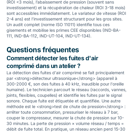
(ROI <3 mois), l’abaissement de pression (souvent sans
investissement) et la récupération de chaleur (ROI 3-18 mois)
sont accessibles immédiatement. Le variateur de vitesse (ROI
2-4 ans) est l’investissement structurant pour les gros sites.
Un audit complet (norme ISO 11011) identifie tous ces
gisements et mobilise les primes CEE disponibles (IND-BA-
111, IND-BA-112, IND-UT-104, IND-UT-134).
Questions fréquentes
Comment détecter les fuites d'air
comprimé dans un atelier ?
La détection des fuites d'air comprimé se fait principalement
par <strong>détecteur ultrasonique</strong> (appareil à
300-2000 €, son des fuites à 40 kHz, inaudible pour l'oreille
humaine). Le technicien parcourt le réseau (raccords, vannes,
joints, flexibles, coupelles) et identifie les fuites par le signal
sonore. Chaque fuite est étiquetée et quantifiée. Une autre
méthode est le <strong>test de chute de pression</strong> :
arrêter toute consommation, pressuriser le réseau à 7 bar,
couper le compresseur, mesurer la chute de pression sur 10-
30 minutes. La perte de pression × volume réseau / temps =
débit de fuite total. En pratique, un réseau ancien perd 15-30