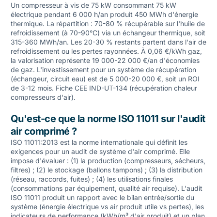
Un compresseur à vis de 75 kW consommant 75 kW
électrique pendant 6 000 h/an produit 450 MWh d'énergie
thermique. La répartition : 70-80 % récupérable sur l'huile de
refroidissement (à 70-90°C) via un échangeur thermique, soit
315-360 MWh/an. Les 20-30 % restants partent dans l'air de
refroidissement ou les pertes rayonnées. À 0,06 €/kWh gaz,
la valorisation représente 19 000-22 000 €/an d'économies
de gaz. L'investissement pour un système de récupération
(échangeur, circuit eau) est de 5 000-20 000 €, soit un ROI
de 3-12 mois. Fiche CEE IND-UT-134 (récupération chaleur
compresseurs d'air).
Qu'est-ce que la norme ISO 11011 sur l'audit
air comprimé ?
ISO 11011:2013 est la norme internationale qui définit les
exigences pour un audit de système d'air comprimé. Elle
impose d'évaluer : (1) la production (compresseurs, sécheurs,
filtres) ; (2) le stockage (ballons tampons) ; (3) la distribution
(réseau, raccords, fuites) ; (4) les utilisations finales
(consommations par équipement, qualité air requise). L'audit
ISO 11011 produit un rapport avec le bilan entrée/sortie du
système (énergie électrique vs air produit utile vs pertes), les
indicateurs de performance (kWh/m³ d'air produit) et un plan