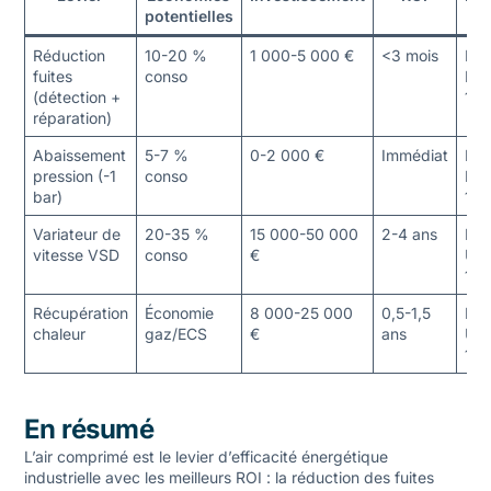
potentielles
CE
Réduction
10-20 %
1 000-5 000 €
<3 mois
IND
fuites
conso
BA
(détection +
111
réparation)
Abaissement
5-7 %
0-2 000 €
Immédiat
IND
pression (-1
conso
BA
bar)
112
Variateur de
20-35 %
15 000-50 000
2-4 ans
IND
vitesse VSD
conso
€
UT-
104
Récupération
Économie
8 000-25 000
0,5-1,5
IND
chaleur
gaz/ECS
€
ans
UT-
134
En résumé
L’air comprimé est le levier d’efficacité énergétique
industrielle avec les meilleurs ROI : la réduction des fuites