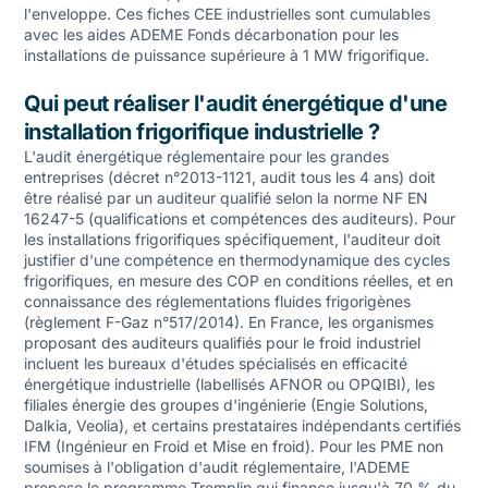
l'enveloppe. Ces fiches CEE industrielles sont cumulables
avec les aides ADEME Fonds décarbonation pour les
installations de puissance supérieure à 1 MW frigorifique.
Qui peut réaliser l'audit énergétique d'une
installation frigorifique industrielle ?
L'audit énergétique réglementaire pour les grandes
entreprises (décret n°2013-1121, audit tous les 4 ans) doit
être réalisé par un auditeur qualifié selon la norme NF EN
16247-5 (qualifications et compétences des auditeurs). Pour
les installations frigorifiques spécifiquement, l'auditeur doit
justifier d'une compétence en thermodynamique des cycles
frigorifiques, en mesure des COP en conditions réelles, et en
connaissance des réglementations fluides frigorigènes
(règlement F-Gaz n°517/2014). En France, les organismes
proposant des auditeurs qualifiés pour le froid industriel
incluent les bureaux d'études spécialisés en efficacité
énergétique industrielle (labellisés AFNOR ou OPQIBI), les
filiales énergie des groupes d'ingénierie (Engie Solutions,
Dalkia, Veolia), et certains prestataires indépendants certifiés
IFM (Ingénieur en Froid et Mise en froid). Pour les PME non
soumises à l'obligation d'audit réglementaire, l'ADEME
propose le programme Tremplin qui finance jusqu'à 70 % du