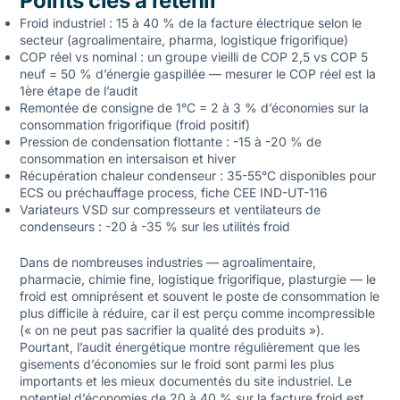
Points clés à retenir
Froid industriel : 15 à 40 % de la facture électrique selon le
secteur (agroalimentaire, pharma, logistique frigorifique)
COP réel vs nominal : un groupe vieilli de COP 2,5 vs COP 5
neuf = 50 % d’énergie gaspillée — mesurer le COP réel est la
1ère étape de l’audit
Remontée de consigne de 1°C = 2 à 3 % d’économies sur la
consommation frigorifique (froid positif)
Pression de condensation flottante : -15 à -20 % de
consommation en intersaison et hiver
Récupération chaleur condenseur : 35-55°C disponibles pour
ECS ou préchauffage process, fiche CEE IND-UT-116
Variateurs VSD sur compresseurs et ventilateurs de
condenseurs : -20 à -35 % sur les utilités froid
Dans de nombreuses industries — agroalimentaire,
pharmacie, chimie fine, logistique frigorifique, plasturgie — le
froid est omniprésent et souvent le poste de consommation le
plus difficile à réduire, car il est perçu comme incompressible
(« on ne peut pas sacrifier la qualité des produits »).
Pourtant, l’audit énergétique montre régulièrement que les
gisements d’économies sur le froid sont parmi les plus
importants et les mieux documentés du site industriel. Le
potentiel d’économies de 20 à 40 % sur la facture froid est