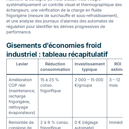
systématiquement un contrôle visuel et thermographique des
échangeurs, une vérification de la charge en fluide
frigorigène (mesure de surchauffe et sous-refroidissement),
et une analyse des journaux d’alarmes des automates de
régulation pour identifier les dérives progressives de
performance.
Gisements d’économies froid
industriel : tableau récapitulatif
Levier
Réduction
Investissement
ROI
consommation
typique
estimé
Amélioration
15 à 25 %
2 000 – 15 000
3 – 12
COP réel
conso.
€/groupe
mois
(maintenance,
frigorifique
recharge
frigorigène,
nettoyage
évaporateurs)
Remontée de
2 à 9 % conso.
0 € (réglage
Immédiat
consigne de
frigorifique
automate)