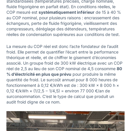
standardisées (températures précises, charge nominale,
fluide frigorigène en parfait état). En conditions réelles, le
COP mesuré est
systématiquement inférieur
de 15 à 40 %
au COP nominal, pour plusieurs raisons : encrassement des
échangeurs, perte de fluide frigorigène, vieillissement des
compresseurs, déréglage des détendeurs, températures
réelles de condensation supérieures aux conditions de test.
La mesure du COP réel est donc l’acte fondateur de l’audit
froid. Elle permet de quantifier l’écart entre la performance
théorique et réelle, et de chiffrer le gisement d’économies
associé. Un groupe froid de 300 kW électrique avec un COP
réel de 2,5 au lieu de son COP nominal de 4,5 consomme
80
% d’électricité en plus que prévu
pour produire la même
quantité de froid. Le surcoût annuel pour 8 000 heures de
fonctionnement à 0,12 €/kWh est de : 300 kW × 8 000 h ×
0,12 €/kWh × (1/2,5 − 1/4,5) = environ 77 000 €/an de
surconsommation. C’est le type de calcul que produit un
audit froid digne de ce nom.