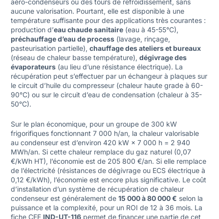
aéro-condenseurs ou des tours de refroidissement, sans
aucune valorisation. Pourtant, elle est disponible à une
température suffisante pour des applications très courantes :
production d’
eau chaude sanitaire
(eau à 45-55°C),
préchauffage d’eau de process
(lavage, rinçage,
pasteurisation partielle),
chauffage des ateliers et bureaux
(réseau de chaleur basse température),
dégivrage des
évaporateurs
(au lieu d’une résistance électrique). La
récupération peut s’effectuer par un échangeur à plaques sur
le circuit d’huile du compresseur (chaleur haute grade à 60-
90°C) ou sur le circuit d’eau de condensation (chaleur à 35-
50°C).
Sur le plan économique, pour un groupe de 300 kW
frigorifiques fonctionnant 7 000 h/an, la chaleur valorisable
au condenseur est d’environ 420 kW × 7 000 h = 2 940
MWh/an. Si cette chaleur remplace du gaz naturel (0,07
€/kWh HT), l’économie est de 205 800 €/an. Si elle remplace
de l’électricité (résistances de dégivrage ou ECS électrique à
0,12 €/kWh), l’économie est encore plus significative. Le coût
d’installation d’un système de récupération de chaleur
condenseur est généralement de
15 000 à 80 000 €
selon la
puissance et la complexité, pour un ROI de 12 à 36 mois. La
fiche CEE
IND-UT-116
permet de financer une partie de cet