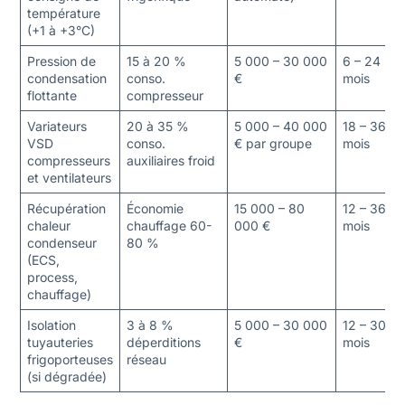
température
(+1 à +3°C)
Pression de
15 à 20 %
5 000 – 30 000
6 – 24
condensation
conso.
€
mois
flottante
compresseur
Variateurs
20 à 35 %
5 000 – 40 000
18 – 36
VSD
conso.
€ par groupe
mois
compresseurs
auxiliaires froid
et ventilateurs
Récupération
Économie
15 000 – 80
12 – 36
chaleur
chauffage 60-
000 €
mois
condenseur
80 %
(ECS,
process,
chauffage)
Isolation
3 à 8 %
5 000 – 30 000
12 – 30
tuyauteries
déperditions
€
mois
frigoporteuses
réseau
(si dégradée)