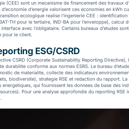
gie (CEE) sont un mecanisme de financement des travaux d’ef
ons d’economie d’energie valorisent ces economies en kWh cu
ransition ecologique realise l’ingenierie CEE : identificatio
es, BAT-TH pour le tertiaire, IND-BA pour l’enveloppe), calc
t interface avec l’obligataire. Certains bureaux d’etudes 
 pour le client.
 reporting ESG/CSRD
ective CSRD (Corporate Sustainability Reporting Directive),
 de durabilite conforme aux normes ESRS. Le bureau d’etude
stic de materialite, collecte des indicateurs environneme
, biodiversite), strategie RSE et redaction du rapport. La m
ts energetiques, qui fournissent les donnees de base des i
essources). Pour une analyse approfondie du reporting RSE indu
G
.