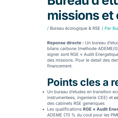
Bureau d’etu
missions et
/
Bureau écologique & RSE
/ Par
Bu
Reponse directe :
Un bureau d’etud
bilans carbone (methode ADEME/GHG 
signer sont RGE « Audit Energetique
des missions. Pour le detail des dem
financement
.
Points cles a r
Un bureau d’etudes en transition 
instrumentees, ingenierie CEE) et
c
des cabinets RSE generiques
Les qualifications
RGE « Audit Ene
ADEME (70 % du cout pour les PME)