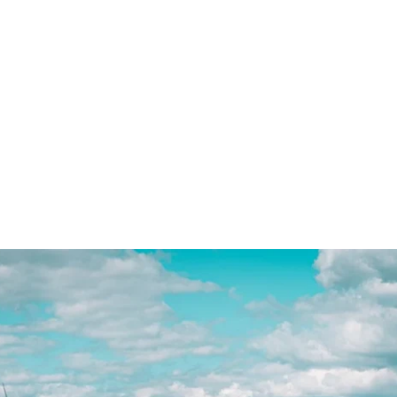
Accueil
A Propos
Services
Ré
6ème période d