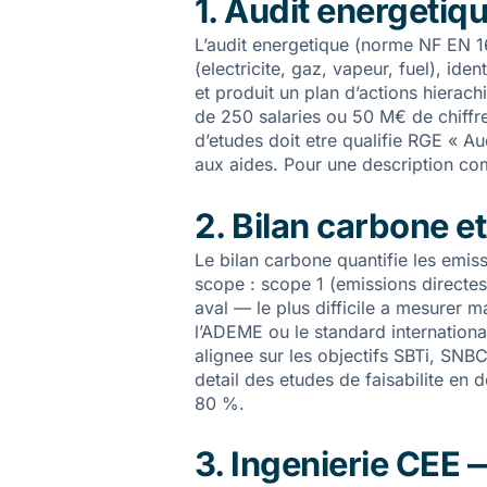
1. Audit energetiq
L’audit energetique (norme NF EN 16
(electricite, gaz, vapeur, fuel), id
et produit un plan d’actions hierachi
de 250 salaries ou 50 M€ de chiffre
d’etudes doit etre qualifie RGE « Au
aux aides. Pour une description comp
2. Bilan carbone e
Le bilan carbone quantifie les emis
scope : scope 1 (emissions directe
aval — le plus difficile a mesurer m
l’ADEME ou le standard internationa
alignee sur les objectifs SBTi, SNB
detail des etudes de faisabilite en de
80 %
.
3. Ingenierie CEE 