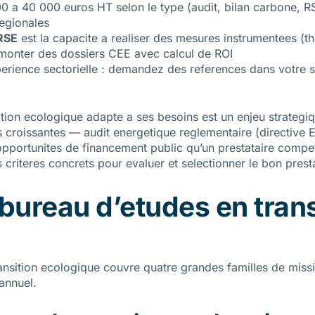
0 a 40 000 euros HT selon le type (audit, bilan carbone, R
regionales
 RSE
est la capacite a realiser des mesures instrumentees (t
 monter des dossiers CEE avec calcul de ROI
perience sectorielle : demandez des references dans votre 
tion ecologique adapte a ses besoins est un enjeu strategiqu
ns croissantes — audit energetique reglementaire (directive 
portunites de financement public qu’un prestataire compete
es criteres concrets pour evaluer et selectionner le bon pres
bureau d’etudes en trans
ransition ecologique couvre quatre grandes familles de mis
annuel.