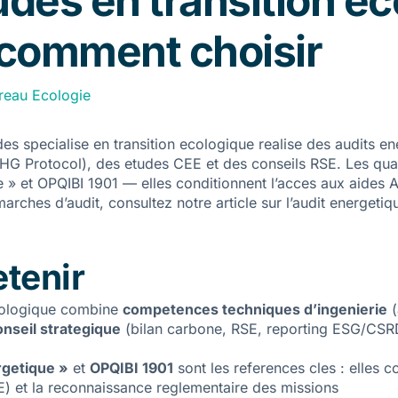
des en transition ec
 comment choisir
reau Ecologie
es specialise en transition ecologique realise des audits e
Protocol), des etudes CEE et des conseils RSE. Les qualifi
 » et OPQIBI 1901 — elles conditionnent l’acces aux aides A
arches d’audit, consultez notre article sur l’
audit energetiq
etenir
ecologique combine
competences techniques d’ingenierie
(
onseil strategique
(bilan carbone, RSE, reporting ESG/CS
rgetique »
et
OPQIBI 1901
sont les references cles : elles c
 et la reconnaissance reglementaire des missions