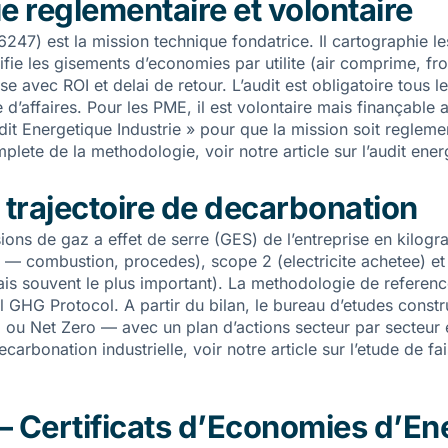
ue reglementaire et volontaire
247) est la mission technique fondatrice. Il cartographie 
entifie les gisements d’economies par utilite (air comprime, f
se avec ROI et delai de retour. L’audit est obligatoire tous l
 d’affaires. Pour les PME, il est volontaire mais finançabl
dit Energetique Industrie » pour que la mission soit regleme
lete de la methodologie, voir notre article sur l’
audit ener
t trajectoire de decarbonation
sions de gaz a effet de serre (GES) de l’entreprise en kilo
s — combustion, procedes), scope 2 (electricite achetee) et
ais souvent le plus important). La methodologie de reference
l GHG Protocol. A partir du bilan, le bureau d’etudes constr
C ou Net Zero — avec un plan d’actions secteur par secteur e
carbonation industrielle, voir notre article sur l’
etude de fai
— Certificats d’Economies d’En