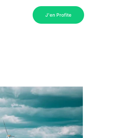
férences
J'en Profite
e la CEE