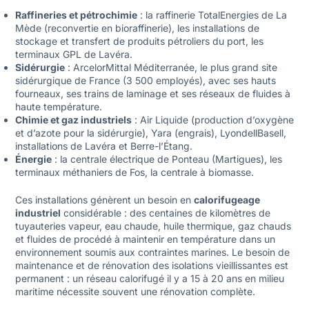
Raffineries et pétrochimie
: la raffinerie TotalEnergies de La
Mède (reconvertie en bioraffinerie), les installations de
stockage et transfert de produits pétroliers du port, les
terminaux GPL de Lavéra.
Sidérurgie
: ArcelorMittal Méditerranée, le plus grand site
sidérurgique de France (3 500 employés), avec ses hauts
fourneaux, ses trains de laminage et ses réseaux de fluides à
haute température.
Chimie et gaz industriels
: Air Liquide (production d’oxygène
et d’azote pour la sidérurgie), Yara (engrais), LyondellBasell,
installations de Lavéra et Berre-l’Étang.
Énergie
: la centrale électrique de Ponteau (Martigues), les
terminaux méthaniers de Fos, la centrale à biomasse.
Ces installations génèrent un besoin en
calorifugeage
industriel
considérable : des centaines de kilomètres de
tuyauteries vapeur, eau chaude, huile thermique, gaz chauds
et fluides de procédé à maintenir en température dans un
environnement soumis aux contraintes marines. Le besoin de
maintenance et de rénovation des isolations vieillissantes est
permanent : un réseau calorifugé il y a 15 à 20 ans en milieu
maritime nécessite souvent une rénovation complète.