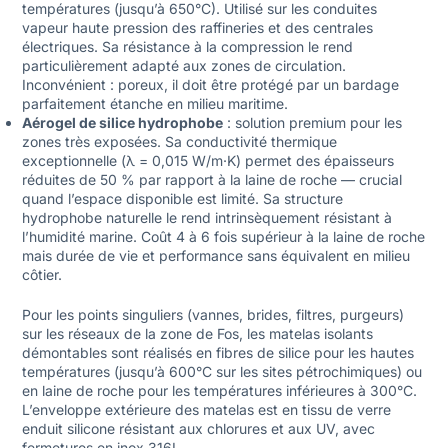
températures (jusqu’à 650°C). Utilisé sur les conduites
vapeur haute pression des raffineries et des centrales
électriques. Sa résistance à la compression le rend
particulièrement adapté aux zones de circulation.
Inconvénient : poreux, il doit être protégé par un bardage
parfaitement étanche en milieu maritime.
Aérogel de silice hydrophobe
: solution premium pour les
zones très exposées. Sa conductivité thermique
exceptionnelle (λ = 0,015 W/m·K) permet des épaisseurs
réduites de 50 % par rapport à la laine de roche — crucial
quand l’espace disponible est limité. Sa structure
hydrophobe naturelle le rend intrinsèquement résistant à
l’humidité marine. Coût 4 à 6 fois supérieur à la laine de roche
mais durée de vie et performance sans équivalent en milieu
côtier.
Pour les
points singuliers
(vannes, brides, filtres, purgeurs)
sur les réseaux de la zone de Fos, les matelas isolants
démontables sont réalisés en fibres de silice pour les hautes
températures (jusqu’à 600°C sur les sites pétrochimiques) ou
en laine de roche pour les températures inférieures à 300°C.
L’enveloppe extérieure des matelas est en tissu de verre
enduit silicone résistant aux chlorures et aux UV, avec
fermetures en inox 316L.