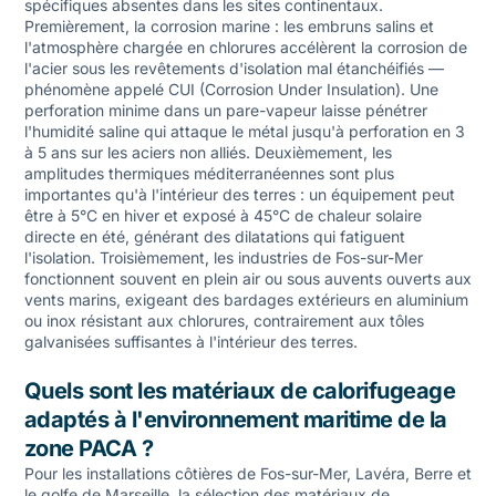
spécifiques absentes dans les sites continentaux.
Premièrement, la corrosion marine : les embruns salins et
l'atmosphère chargée en chlorures accélèrent la corrosion de
l'acier sous les revêtements d'isolation mal étanchéifiés —
phénomène appelé CUI (Corrosion Under Insulation). Une
perforation minime dans un pare-vapeur laisse pénétrer
l'humidité saline qui attaque le métal jusqu'à perforation en 3
à 5 ans sur les aciers non alliés. Deuxièmement, les
amplitudes thermiques méditerranéennes sont plus
importantes qu'à l'intérieur des terres : un équipement peut
être à 5°C en hiver et exposé à 45°C de chaleur solaire
directe en été, générant des dilatations qui fatiguent
l'isolation. Troisièmement, les industries de Fos-sur-Mer
fonctionnent souvent en plein air ou sous auvents ouverts aux
vents marins, exigeant des bardages extérieurs en aluminium
ou inox résistant aux chlorures, contrairement aux tôles
galvanisées suffisantes à l'intérieur des terres.
Quels sont les matériaux de calorifugeage
adaptés à l'environnement maritime de la
zone PACA ?
Pour les installations côtières de Fos-sur-Mer, Lavéra, Berre et
le golfe de Marseille, la sélection des matériaux de