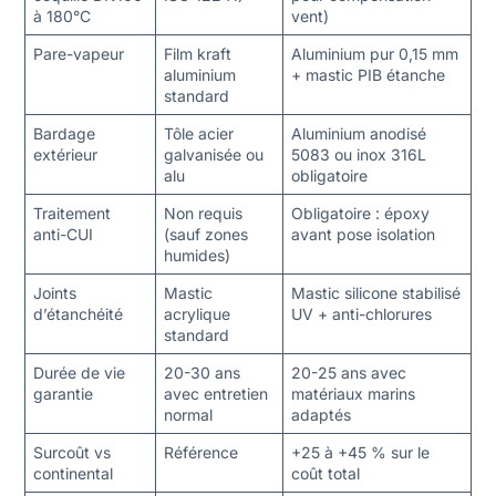
à 180°C
vent)
Pare-vapeur
Film kraft
Aluminium pur 0,15 mm
aluminium
+ mastic PIB étanche
standard
Bardage
Tôle acier
Aluminium anodisé
extérieur
galvanisée ou
5083 ou inox 316L
alu
obligatoire
Traitement
Non requis
Obligatoire : époxy
anti-CUI
(sauf zones
avant pose isolation
humides)
Joints
Mastic
Mastic silicone stabilisé
d’étanchéité
acrylique
UV + anti-chlorures
standard
Durée de vie
20-30 ans
20-25 ans avec
garantie
avec entretien
matériaux marins
normal
adaptés
Surcoût vs
Référence
+25 à +45 % sur le
continental
coût total