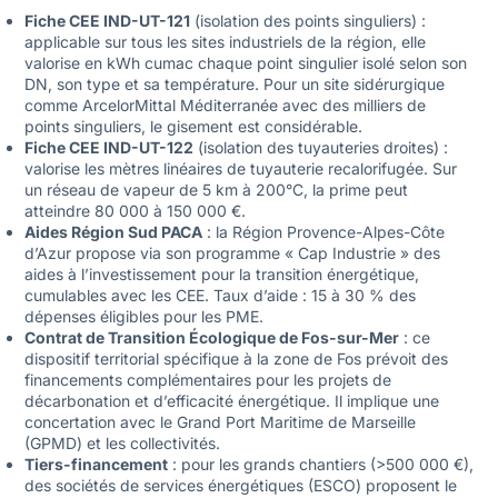
Fiche CEE IND-UT-121
(isolation des points singuliers) :
applicable sur tous les sites industriels de la région, elle
valorise en kWh cumac chaque point singulier isolé selon son
DN, son type et sa température. Pour un site sidérurgique
comme ArcelorMittal Méditerranée avec des milliers de
points singuliers, le gisement est considérable.
Fiche CEE IND-UT-122
(isolation des tuyauteries droites) :
valorise les mètres linéaires de tuyauterie recalorifugée. Sur
un réseau de vapeur de 5 km à 200°C, la prime peut
atteindre 80 000 à 150 000 €.
Aides Région Sud PACA
: la Région Provence-Alpes-Côte
d’Azur propose via son programme « Cap Industrie » des
aides à l’investissement pour la transition énergétique,
cumulables avec les CEE. Taux d’aide : 15 à 30 % des
dépenses éligibles pour les PME.
Contrat de Transition Écologique de Fos-sur-Mer
: ce
dispositif territorial spécifique à la zone de Fos prévoit des
financements complémentaires pour les projets de
décarbonation et d’efficacité énergétique. Il implique une
concertation avec le Grand Port Maritime de Marseille
(GPMD) et les collectivités.
Tiers-financement
: pour les grands chantiers (>500 000 €),
des sociétés de services énergétiques (ESCO) proposent le