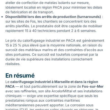
atelier de confection de matelas isolants sur mesure,
idéalement localisé en région PACA pour minimiser les délais
de fabrication et de transport.
Disponibilité lors des arrêts de production (turnarounds)
:
sur les sites de Fos, les chantiers se concentrent lors des
arrêts planifiés. Le prestataire doit être capable de mobiliser
rapidement 15 à 40 techniciens pendant 2 à 6 semaines.
Le
prix du calorifugeage industriel
en PACA est généralement
15 à 25 % plus élevé que la moyenne nationale, en raison du
surcoût des matériaux marins et des contraintes d’accès aux
sites portuaires. Ce surcoût est toutefois compensé par la
durée de vie supérieure des installations correctement
réalisées.
En résumé
Le
calorifugeage industriel à Marseille et dans la région
PACA
— et tout particulièrement sur la zone de
Fos-sur-Mer
avec ses raffineries, son site ArcelorMittal et ses installations
chimiques — exige une expertise spécifique que seuls les
prestataires rompus aux contraintes maritimes
méditerranéennes peuvent apporter. La corrosion sous
isolation (CUI), les embruns salins chargés en chlorures, le