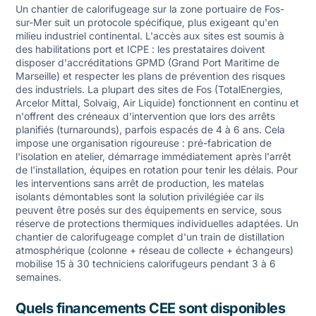
Un chantier de calorifugeage sur la zone portuaire de Fos-
sur-Mer suit un protocole spécifique, plus exigeant qu'en
milieu industriel continental. L'accès aux sites est soumis à
des habilitations port et ICPE : les prestataires doivent
disposer d'accréditations GPMD (Grand Port Maritime de
Marseille) et respecter les plans de prévention des risques
des industriels. La plupart des sites de Fos (TotalEnergies,
Arcelor Mittal, Solvaig, Air Liquide) fonctionnent en continu et
n'offrent des créneaux d'intervention que lors des arrêts
planifiés (turnarounds), parfois espacés de 4 à 6 ans. Cela
impose une organisation rigoureuse : pré-fabrication de
l'isolation en atelier, démarrage immédiatement après l'arrêt
de l'installation, équipes en rotation pour tenir les délais. Pour
les interventions sans arrêt de production, les matelas
isolants démontables sont la solution privilégiée car ils
peuvent être posés sur des équipements en service, sous
réserve de protections thermiques individuelles adaptées. Un
chantier de calorifugeage complet d'un train de distillation
atmosphérique (colonne + réseau de collecte + échangeurs)
mobilise 15 à 30 techniciens calorifugeurs pendant 3 à 6
semaines.
Quels financements CEE sont disponibles