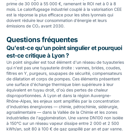
prime de 30 000 à 55 000 €, ramenant le ROI net à 0 à 8
mois. Le
calorifugeage industriel
couplé à la valorisation CEE
est la réponse la plus efficace pour les sites lyonnais qui
doivent réduire leur consommation d’énergie et leurs
émissions de CO₂ avant 2030.
Questions fréquentes
Qu'est-ce qu'un point singulier et pourquoi
est-ce critique à Lyon ?
Un point singulier est tout élément d'un réseau de tuyauteries
qui n'est pas une tuyauterie droite : vannes, brides, coudes,
filtres en Y, purgeurs, soupapes de sécurité, compensateurs
de dilatation et corps de pompes. Ces éléments présentent
une surface d'échange thermique bien supérieure à leur
équivalent en tuyau droit, d'où des pertes de chaleur
disproportionnées. À Lyon et dans la région Auvergne-
Rhône-Alpes, les enjeux sont amplifiés par la concentration
d'industries énergivores — chimie, pétrochimie, sidérurgie,
agroalimentaire — dans la Vallée de la Chimie et les zones
industrielles de l'agglomération. Une vanne DN100 non isolée
à 150°C sur un réseau vapeur dissipe entre 2 000 et 2 500
kWh/an, soit 80 à 100 € de gaz gaspillé par an et par vanne.