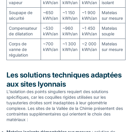
vapeur
kWh/an
kWh/an
kWh/an
isolant
Soupape de
~650
~1 150
~1 900
Matelas
sécurité
kWh/an
kWh/an
kWh/an
sur mesure
Compensateur
~530
~960
~1 450
Matelas
de dilatation
kWh/an
kWh/an
kWh/an
souple
Corps de
~700
~1 300
~2 000
Matelas
vanne de
kWh/an
kWh/an
kWh/an
sur mesure
régulation
Les solutions techniques adaptées
aux sites lyonnais
L’isolation des points singuliers requiert des solutions
spécifiques, car les coquilles rigides utilisées sur les
tuyauteries droites sont inadaptées à leur géométrie
complexe. Les sites de la Vallée de la Chimie présentent des
contraintes supplémentaires qui orientent le choix des
matériaux :
Matelas isolants démontables sur mesure
: solution de