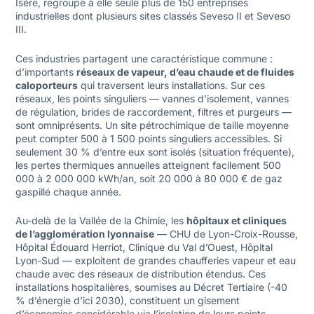
Isère, regroupe à elle seule plus de 150 entreprises
industrielles dont plusieurs sites classés Seveso II et Seveso
III.
Ces industries partagent une caractéristique commune :
d’importants
réseaux de vapeur, d’eau chaude et de fluides
caloporteurs
qui traversent leurs installations. Sur ces
réseaux, les points singuliers — vannes d’isolement, vannes
de régulation, brides de raccordement, filtres et purgeurs —
sont omniprésents. Un site pétrochimique de taille moyenne
peut compter 500 à 1 500 points singuliers accessibles. Si
seulement 30 % d’entre eux sont isolés (situation fréquente),
les pertes thermiques annuelles atteignent facilement 500
000 à 2 000 000 kWh/an, soit 20 000 à 80 000 € de gaz
gaspillé chaque année.
Au-delà de la Vallée de la Chimie, les
hôpitaux et cliniques
de l’agglomération lyonnaise
— CHU de Lyon-Croix-Rousse,
Hôpital Édouard Herriot, Clinique du Val d’Ouest, Hôpital
Lyon-Sud — exploitent de grandes chaufferies vapeur et eau
chaude avec des réseaux de distribution étendus. Ces
installations hospitalières, soumises au Décret Tertiaire (-40
% d’énergie d’ici 2030), constituent un gisement
d’économies considérable via l’isolation de leurs points