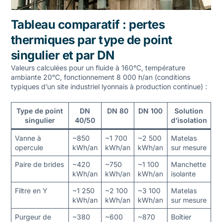
Tableau comparatif : pertes
thermiques par type de point
singulier et par DN
Valeurs calculées pour un fluide à 160°C, température
ambiante 20°C, fonctionnement 8 000 h/an (conditions
typiques d’un site industriel lyonnais à production continue) :
Type de point
DN
DN 80
DN 100
Solution
singulier
40/50
d’isolation
Vanne à
~850
~1 700
~2 500
Matelas
opercule
kWh/an
kWh/an
kWh/an
sur mesure
Paire de brides
~420
~750
~1 100
Manchette
kWh/an
kWh/an
kWh/an
isolante
Filtre en Y
~1 250
~2 100
~3 100
Matelas
kWh/an
kWh/an
kWh/an
sur mesure
Purgeur de
~380
~600
~870
Boîtier