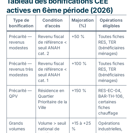
Tableau des bonifications CEE
actives en 6ème période (2026)
Type de
Condition
Majoration
Opérations
bonification
d’accès
(%)
éligibles
Précarité —
Revenu fiscal
+50 %
Toutes fiches
revenus
de référence <
RES, TER
modestes
seuil ANAH
(bénéficiaires
cat. 2
ménages)
Précarité —
Revenu fiscal
+100 %
Toutes fiches
revenus très
de référence <
RES, TER
modestes
seuil ANAH
(bénéficiaires
cat. 1
ménages)
Précarité —
Résidence en
+150 %
RES-EC-04,
QPV
Quartier
BAR-TH-106,
Prioritaire de la
certaines
Ville
fiches
chauffage
Grands
Volume > seuil
+15 à +25
Opérations
volumes
national de
%
industrielles,