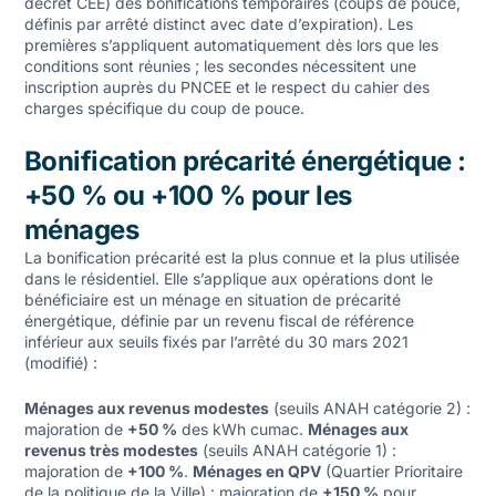
décret CEE) des bonifications temporaires (coups de pouce,
définis par arrêté distinct avec date d’expiration). Les
premières s’appliquent automatiquement dès lors que les
conditions sont réunies ; les secondes nécessitent une
inscription auprès du PNCEE et le respect du cahier des
charges spécifique du coup de pouce.
Bonification précarité énergétique :
+50 % ou +100 % pour les
ménages
La bonification précarité est la plus connue et la plus utilisée
dans le résidentiel. Elle s’applique aux opérations dont le
bénéficiaire est un ménage en situation de précarité
énergétique, définie par un revenu fiscal de référence
inférieur aux seuils fixés par l’arrêté du 30 mars 2021
(modifié) :
Ménages aux revenus modestes
(seuils ANAH catégorie 2) :
majoration de
+50 %
des kWh cumac.
Ménages aux
revenus très modestes
(seuils ANAH catégorie 1) :
majoration de
+100 %
.
Ménages en QPV
(Quartier Prioritaire
de la politique de la Ville) : majoration de
+150 %
pour