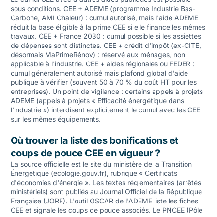
sous conditions. CEE + ADEME (programme Industrie Bas-
Carbone, AMI Chaleur) : cumul autorisé, mais l'aide ADEME
réduit la base éligible à la prime CEE si elle finance les mêmes
travaux. CEE + France 2030 : cumul possible si les assiettes
de dépenses sont distinctes. CEE + crédit d'impôt (ex-CITE,
désormais MaPrimeRénov) : réservé aux ménages, non
applicable à l'industrie. CEE + aides régionales ou FEDER :
cumul généralement autorisé mais plafond global d'aide
publique à vérifier (souvent 50 à 70 % du coût HT pour les
entreprises). Un point de vigilance : certains appels à projets
ADEME (appels à projets « Efficacité énergétique dans
l'industrie ») interdisent explicitement le cumul avec les CEE
sur les mêmes équipements.
Où trouver la liste des bonifications et
coups de pouce CEE en vigueur ?
La source officielle est le site du ministère de la Transition
Énergétique (ecologie.gouv.fr), rubrique « Certificats
d'économies d'énergie ». Les textes réglementaires (arrêtés
ministériels) sont publiés au Journal Officiel de la République
Française (JORF). L'outil OSCAR de l'ADEME liste les fiches
CEE et signale les coups de pouce associés. Le PNCEE (Pôle