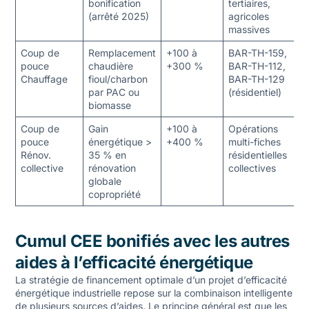
bonification
tertiaires,
(arrêté 2025)
agricoles
massives
Coup de
Remplacement
+100 à
BAR-TH-159,
pouce
chaudière
+300 %
BAR-TH-112,
Chauffage
fioul/charbon
BAR-TH-129
par PAC ou
(résidentiel)
biomasse
Coup de
Gain
+100 à
Opérations
pouce
énergétique >
+400 %
multi-fiches
Rénov.
35 % en
résidentielles
collective
rénovation
collectives
globale
copropriété
Cumul CEE bonifiés avec les autres
aides à l’efficacité énergétique
La stratégie de financement optimale d’un projet d’efficacité
énergétique industrielle repose sur la combinaison intelligente
de plusieurs sources d’aides. Le principe général est que les