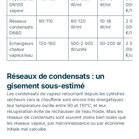
DN100
W/ml
W/ml
000
vapeur
€/100 
Réseaux
90-110
80-120
10-18
2 000
condensats
W/ml
W/ml
000
DN80
€/100 
Échangeurs
120-160
500-2 000
50-200 W
2 500
chaleur
W/unité
000
vapeur/eau
€/unit
Réseaux de condensats : un
gisement sous-estimé
Les condensats de vapeur retournant depuis les cylindres
sécheurs vers la chaufferie sont encore très énergétiques :
leur température oscille entre 90 et 110°C, et leur
récupération évite de réchausser de l’eau froide. Mais les
réseaux de condensats sont souvent moins bien isolés que
les réseaux vapeur, par méconnaissance ou par économie
initiale mal calculée.