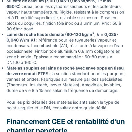
Silicate de calcium (λ = 0,045-0,065 W/m·K, T° max
650°C)
: idéal pour les cylindres sécheurs et les collecteurs
vapeur haute température. Rigide, résistant à la compression
et à l’humidité superficielle, usinable sur mesure. Posé en
blocs ou coquilles, finition tôle inox ou aluminium. Prix : 50 à
90 €/m² posé.
Laine de roche haute densité (80-120 kg/m³, λ = 0,035-
0,040 W/m·K)
: référence pour les
tuyauteries vapeur
et
condensats. Incombustible (A1), résistante à la vapeur d’eau
occasionnelle. Finition tôle aluminium 0,8 mm obligatoire en
zone humide. Épaisseur recommandée : 60-80 mm sur
DN100 à 160°C.
Matelas souples en laine de roche avec enveloppe en tissu
de verre enduit PTFE
: la solution standard pour les purgeurs,
vannes et brides. Fabriqués sur mesure par des spécialistes
(Thermaxx, Insultech, Isover Matelas). Amovibles, lavables,
durée de vie 8 à 15 ans selon la fréquence de démontage.
Pour les
prix détaillés des matelas isolants
selon le type de
point singulier et le DN, consultez notre guide dédié.
Financement CEE et rentabilité d’un
chantier papeterie