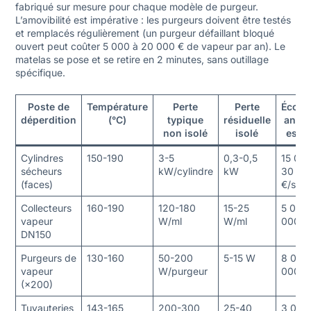
fabriqué sur mesure pour chaque modèle de purgeur.
L’amovibilité est impérative : les purgeurs doivent être testés
et remplacés régulièrement (un purgeur défaillant bloqué
ouvert peut coûter 5 000 à 20 000 € de vapeur par an). Le
matelas se pose et se retire en 2 minutes, sans outillage
spécifique.
Poste de
Température
Perte
Perte
Écono
déperdition
(°C)
typique
résiduelle
annue
non isolé
isolé
esti
Cylindres
150-190
3-5
0,3-0,5
15 00
sécheurs
kW/cylindre
kW
30 00
(faces)
€/site
Collecteurs
160-190
120-180
15-25
5 000
vapeur
W/ml
W/ml
000 €/
DN150
Purgeurs de
130-160
50-200
5-15 W
8 000
vapeur
W/purgeur
000 €/
(×200)
Tuyauteries
143-165
200-300
25-40
3 000