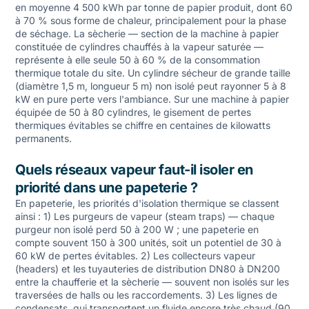
en moyenne 4 500 kWh par tonne de papier produit, dont 60
à 70 % sous forme de chaleur, principalement pour la phase
de séchage. La sècherie — section de la machine à papier
constituée de cylindres chauffés à la vapeur saturée —
représente à elle seule 50 à 60 % de la consommation
thermique totale du site. Un cylindre sécheur de grande taille
(diamètre 1,5 m, longueur 5 m) non isolé peut rayonner 5 à 8
kW en pure perte vers l'ambiance. Sur une machine à papier
équipée de 50 à 80 cylindres, le gisement de pertes
thermiques évitables se chiffre en centaines de kilowatts
permanents.
Quels réseaux vapeur faut-il isoler en
priorité dans une papeterie ?
En papeterie, les priorités d'isolation thermique se classent
ainsi : 1) Les purgeurs de vapeur (steam traps) — chaque
purgeur non isolé perd 50 à 200 W ; une papeterie en
compte souvent 150 à 300 unités, soit un potentiel de 30 à
60 kW de pertes évitables. 2) Les collecteurs vapeur
(headers) et les tuyauteries de distribution DN80 à DN200
entre la chaufferie et la sècherie — souvent non isolés sur les
traversées de halls ou les raccordements. 3) Les lignes de
condensats, qui transportent un fluide encore très chaud (90