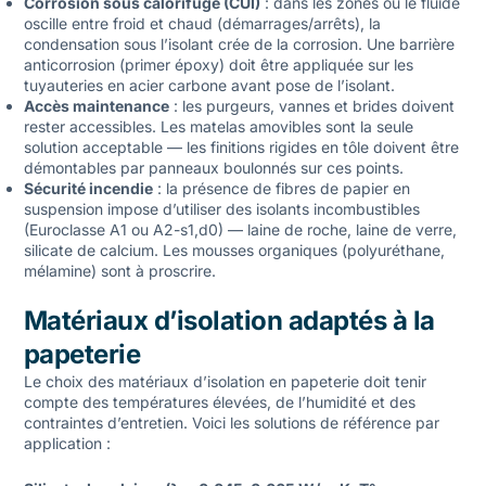
Corrosion sous calorifuge (CUI)
: dans les zones où le fluide
oscille entre froid et chaud (démarrages/arrêts), la
condensation sous l’isolant crée de la corrosion. Une barrière
anticorrosion (primer époxy) doit être appliquée sur les
tuyauteries en acier carbone avant pose de l’isolant.
Accès maintenance
: les purgeurs, vannes et brides doivent
rester accessibles. Les matelas amovibles sont la seule
solution acceptable — les finitions rigides en tôle doivent être
démontables par panneaux boulonnés sur ces points.
Sécurité incendie
: la présence de fibres de papier en
suspension impose d’utiliser des isolants incombustibles
(Euroclasse A1 ou A2-s1,d0) — laine de roche, laine de verre,
silicate de calcium. Les mousses organiques (polyuréthane,
mélamine) sont à proscrire.
Matériaux d’isolation adaptés à la
papeterie
Le choix des matériaux d’isolation en papeterie doit tenir
compte des températures élevées, de l’humidité et des
contraintes d’entretien. Voici les solutions de référence par
application :