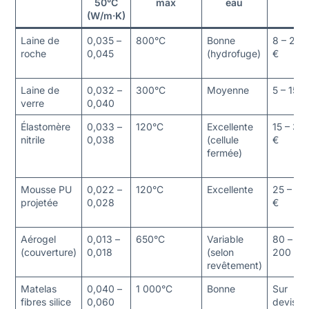
50°C
max
eau
(W/m·K)
Laine de
0,035 –
800°C
Bonne
8 – 20
roche
0,045
(hydrofuge)
€
Laine de
0,032 –
300°C
Moyenne
5 – 15 €
verre
0,040
Élastomère
0,033 –
120°C
Excellente
15 – 35
nitrile
0,038
(cellule
€
fermée)
Mousse PU
0,022 –
120°C
Excellente
25 – 60
projetée
0,028
€
Aérogel
0,013 –
650°C
Variable
80 –
(couverture)
0,018
(selon
200 €
revêtement)
Matelas
0,040 –
1 000°C
Bonne
Sur
fibres silice
0,060
devis