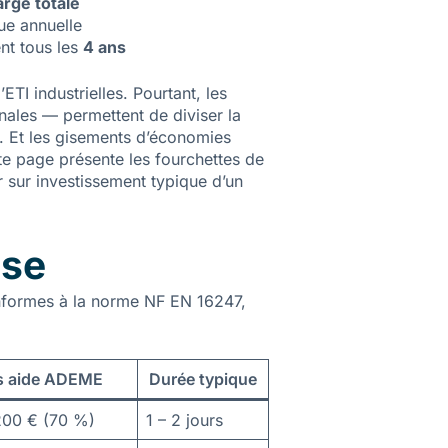
rge totale
ue annuelle
nt tous les
4 ans
TI industrielles. Pourtant, les
ales — permettent de diviser la
s. Et les gisements d’économies
tte page présente les fourchettes de
ur sur investissement typique d’un
ise
onformes à la norme NF EN 16247,
s aide ADEME
Durée typique
200 € (70 %)
1 – 2 jours