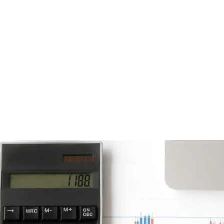
Accueil
A Propos
Services
Ré
6ème période d