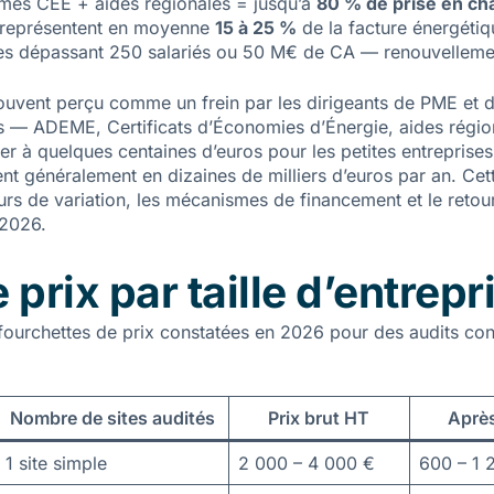
mes CEE + aides régionales = jusqu’à
80 % de prise en cha
és représentent en moyenne
15 à 25 %
de la facture énergétiq
ises dépassant 250 salariés ou 50 M€ de CA — renouvelleme
ouvent perçu comme un frein par les dirigeants de PME et d’E
— ADEME, Certificats d’Économies d’Énergie, aides région
ner à quelques centaines d’euros pour les petites entreprise
rent généralement en dizaines de milliers d’euros par an. Ce
cteurs de variation, les mécanismes de financement et le reto
 2026.
prix par taille d’entrepr
 fourchettes de prix constatées en 2026 pour des audits c
Nombre de sites audités
Prix brut HT
Aprè
1 site simple
2 000 – 4 000 €
600 – 1 