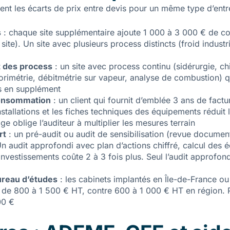
nt les écarts de prix entre devis pour un même type d’entre
s
: chaque site supplémentaire ajoute 1 000 à 3 000 € de co
ite). Un site avec plusieurs process distincts (froid indust
t des process
: un site avec process continu (sidérurgie, ch
orimétrie, débitmétrie sur vapeur, analyse de combustion) 
s en supplément
consommation
: un client qui fournit d’emblée 3 ans de factu
nstallations et les fiches techniques des équipements réduit
e oblige l’auditeur à multiplier les mesures terrain
rt
: un pré-audit ou audit de sensibilisation (revue document
 audit approfondi avec plan d’actions chiffré, calcul des é
investissements coûte 2 à 3 fois plus. Seul l’audit approfond
bureau d’études
: les cabinets implantés en Île-de-France o
s de 800 à 1 500 € HT, contre 600 à 1 000 € HT en région. P
00 €