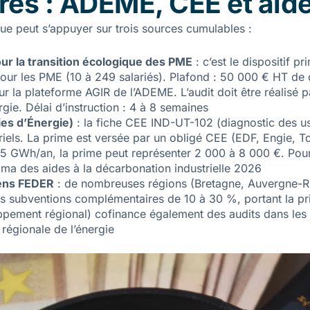
res : ADEME, CEE et aid
ue peut s’appuyer sur trois sources cumulables :
r la transition écologique des PME
: c’est le dispositif p
pour les PME (10 à 249 salariés). Plafond : 50 000 € HT de
 la plateforme AGIR de l’ADEME. L’audit doit être réalisé pa
ie. Délai d’instruction : 4 à 8 semaines
es d’Énergie)
: la fiche CEE IND-UT-102 (diagnostic des usa
triels. La prime est versée par un obligé CEE (EDF, Engie, T
 5 GWh/an, la prime peut représenter 2 000 à 8 000 €. Pou
ma des aides à la décarbonation industrielle 2026
éens FEDER
: de nombreuses régions (Bretagne, Auvergne-R
 subventions complémentaires de 10 à 30 %, portant la pri
ement régional) cofinance également des audits dans les 
régionale de l’énergie