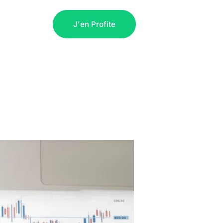
férences
J'en Profite
e la CEE