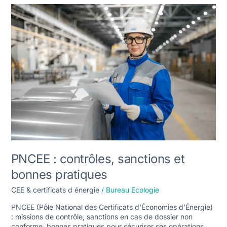
PNCEE
:
contrôles,
sanctions
et
bonnes
pratiques
PNCEE : contrôles, sanctions et
bonnes pratiques
CEE & certificats d énergie
/
Bureau Ecologie
PNCEE (Pôle National des Certificats d’Économies d’Énergie)
: missions de contrôle, sanctions en cas de dossier non
conforme, bonnes pratiques pour sécuriser ses opérations