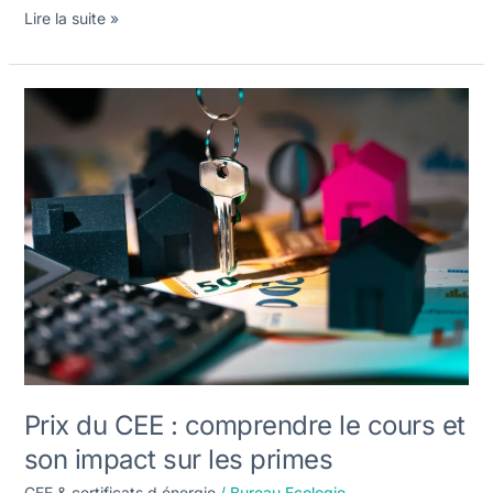
Lire la suite »
Prix
du
CEE
:
comprendre
le
cours
et
son
impact
sur
les
primes
Prix du CEE : comprendre le cours et
son impact sur les primes
CEE & certificats d énergie
/
Bureau Ecologie