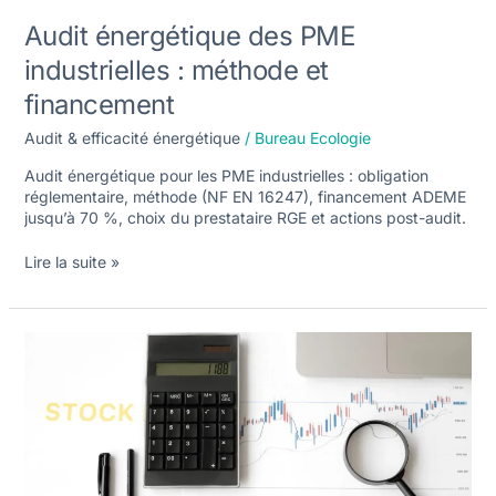
Audit énergétique des PME
industrielles : méthode et
financement
Audit & efficacité énergétique
/
Bureau Ecologie
Audit énergétique pour les PME industrielles : obligation
réglementaire, méthode (NF EN 16247), financement ADEME
jusqu’à 70 %, choix du prestataire RGE et actions post-audit.
Lire la suite »
Prix
d’un
audit
énergétique
réglementaire
:
fourchettes
et