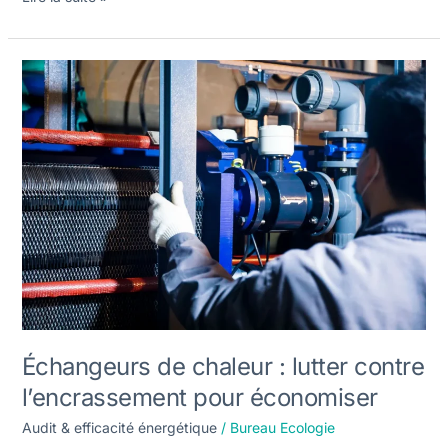
Échangeurs
de
chaleur
:
lutter
contre
l’encrassement
pour
économiser
Échangeurs de chaleur : lutter contre
l’encrassement pour économiser
Audit & efficacité énergétique
/
Bureau Ecologie