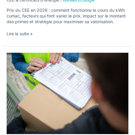
Prix du CEE en 2026 : comment fonctionne le cours du kWh
cumac, facteurs qui font varier le prix, impact sur le montant
des primes et stratégie pour maximiser sa valorisation.
Lire la suite »
Devis
et
pièces
obligatoires
pour
un
dossier
CEE
conforme