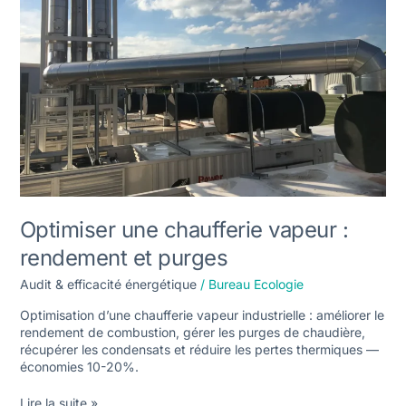
rendement
et
purges
Optimiser une chaufferie vapeur :
rendement et purges
Audit & efficacité énergétique
/
Bureau Ecologie
Optimisation d’une chaufferie vapeur industrielle : améliorer le
rendement de combustion, gérer les purges de chaudière,
récupérer les condensats et réduire les pertes thermiques —
économies 10-20%.
Lire la suite »