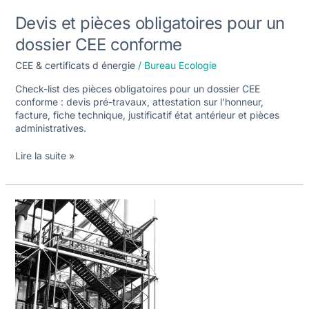
Devis et pièces obligatoires pour un
dossier CEE conforme
CEE & certificats d énergie
/
Bureau Ecologie
Check-list des pièces obligatoires pour un dossier CEE
conforme : devis pré-travaux, attestation sur l’honneur,
facture, fiche technique, justificatif état antérieur et pièces
administratives.
Lire la suite »
Délais
et
étapes
de
versement
d’une
prime
CEE