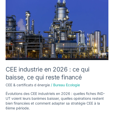
en
2026
:
ce
qui
baisse,
ce
qui
reste
financé
CEE industrie en 2026 : ce qui
baisse, ce qui reste financé
CEE & certificats d énergie
/
Bureau Ecologie
Évolutions des CEE industriels en 2026 : quelles fiches IND-
UT voient leurs barèmes baisser, quelles opérations restent
bien financées et comment adapter sa stratégie CEE à la
6ème période.