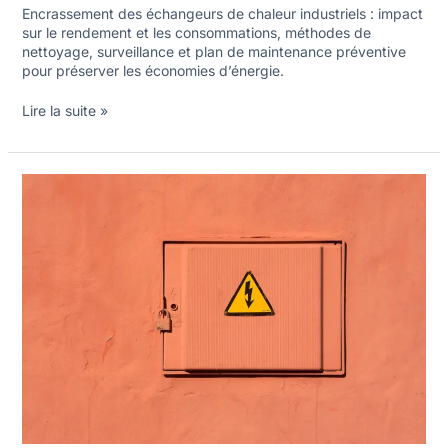
Encrassement des échangeurs de chaleur industriels : impact
sur le rendement et les consommations, méthodes de
nettoyage, surveillance et plan de maintenance préventive
pour préserver les économies d’énergie.
Lire la suite »
Audit
énergétique
des
PME
industrielles
:
méthode
et
financement