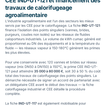
CEE IND-UT-121 et financement des
travaux de calorifugeage
agroalimentaire
L’industrie agroalimentaire est l’un des secteurs les mieux
servis par les CEE pour le calorifugeage. La fiche
IND-UT-121
finance l’isolation des points singuliers (vannes, brides,
purgeurs, coudes non isolés) sur les réseaux de fluides
caloporteurs industriels. Le volume de kWh cumac généré est
proportionnel au DN des équipements et à la température du
fluide — les réseaux vapeur à 150-180°C génèrent les primes
les plus élevées.
Pour une conserverie avec 120 vannes et brides sur réseau
vapeur (mix DN50 à DN150) à 150°C, la prime CEE IND-UT-
121 peut atteindre
35 000 à 80 000 €
, soit 30 à 50 % du coût
total des travaux de calorifugeage des points singuliers. La
démarche nécessite de signer un accord de partenariat avec
un délégataire CEE avant le début des travaux — la fiche
calorifugeage industriel et CEE
détaille la procédure
complète.
La fiche
IND-UT-117
est également mobilisable pour