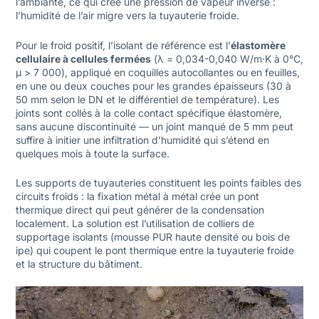
l’ambiante, ce qui crée une pression de vapeur inverse :
l’humidité de l’air migre vers la tuyauterie froide.
Pour le froid positif, l’isolant de référence est l’
élastomère
cellulaire à cellules fermées
(λ = 0,034-0,040 W/m·K à 0°C,
μ > 7 000), appliqué en coquilles autocollantes ou en feuilles,
en une ou deux couches pour les grandes épaisseurs (30 à
50 mm selon le DN et le différentiel de température). Les
joints sont collés à la colle contact spécifique élastomère,
sans aucune discontinuité — un joint manqué de 5 mm peut
suffire à initier une infiltration d’humidité qui s’étend en
quelques mois à toute la surface.
Les supports de tuyauteries constituent les points faibles des
circuits froids : la fixation métal à métal crée un pont
thermique direct qui peut générer de la condensation
localement. La solution est l’utilisation de colliers de
supportage isolants (mousse PUR haute densité ou bois de
ipe) qui coupent le pont thermique entre la tuyauterie froide
et la structure du bâtiment.