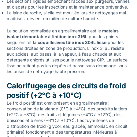
Les sections rigides empêchent l’accès aux purgeurs, vannes
et clapets pour les inspections et la maintenance préventive.
La laine de roche, si elle est mouillée lors de nettoyages mal
maîtrisés, devient un milieu de culture humide.
La solution normalisée en agroalimentaire est le
matelas
isolant démontable à finition inox 316L
pour les points
singuliers, et la
coquille avec tôle inox 304L lisse
pour les
sections droites en zone de production. L’inox 316L résiste
aux acides, aux bases, à la vapeur, à l’eau chaude et aux
détergents chlorés utilisés pour le nettoyage CIP. La surface
lisse ne retient pas les dépôts et passe sans dommage sous
les buses de nettoyage haute pression.
Calorifugeage des circuits de froid
positif (+2°C à +10°C)
Le froid positif est omniprésent en agroalimentaire :
conservation de la viande (0°C à +4°C), des produits laitiers
(+2°C à +8°C), des fruits et légumes (+4°C à +12°C), des
boissons et bières (+6°C à +10°C). Les tuyauteries de
distribution de froid (glycol, eau glacée, ammoniac en circuit
primaire) fonctionnent à des températures inférieures à