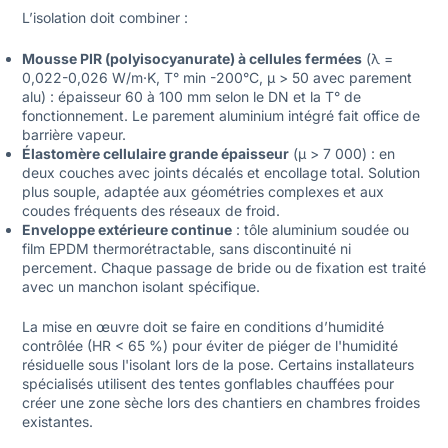
L’isolation doit combiner :
Mousse PIR (polyisocyanurate) à cellules fermées
(λ =
0,022-0,026 W/m·K, T° min -200°C, μ > 50 avec parement
alu) : épaisseur 60 à 100 mm selon le DN et la T° de
fonctionnement. Le parement aluminium intégré fait office de
barrière vapeur.
Élastomère cellulaire grande épaisseur
(μ > 7 000) : en
deux couches avec joints décalés et encollage total. Solution
plus souple, adaptée aux géométries complexes et aux
coudes fréquents des réseaux de froid.
Enveloppe extérieure continue
: tôle aluminium soudée ou
film EPDM thermorétractable, sans discontinuité ni
percement. Chaque passage de bride ou de fixation est traité
avec un manchon isolant spécifique.
La mise en œuvre doit se faire en conditions d’humidité
contrôlée (HR < 65 %) pour éviter de piéger de l'humidité
résiduelle sous l'isolant lors de la pose. Certains installateurs
spécialisés utilisent des tentes gonflables chauffées pour
créer une zone sèche lors des chantiers en chambres froides
existantes.