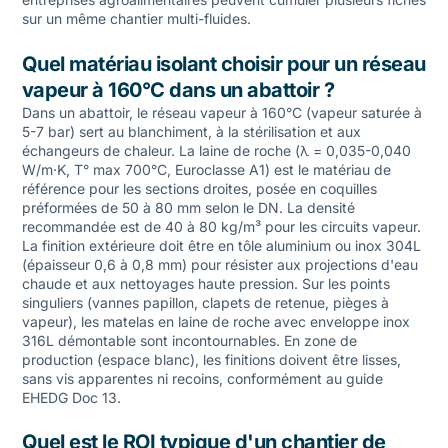
sur un même chantier multi-fluides.
Quel matériau isolant choisir pour un réseau
vapeur à 160°C dans un abattoir ?
Dans un abattoir, le réseau vapeur à 160°C (vapeur saturée à
5-7 bar) sert au blanchiment, à la stérilisation et aux
échangeurs de chaleur. La laine de roche (λ = 0,035-0,040
W/m·K, T° max 700°C, Euroclasse A1) est le matériau de
référence pour les sections droites, posée en coquilles
préformées de 50 à 80 mm selon le DN. La densité
recommandée est de 40 à 80 kg/m³ pour les circuits vapeur.
La finition extérieure doit être en tôle aluminium ou inox 304L
(épaisseur 0,6 à 0,8 mm) pour résister aux projections d'eau
chaude et aux nettoyages haute pression. Sur les points
singuliers (vannes papillon, clapets de retenue, pièges à
vapeur), les matelas en laine de roche avec enveloppe inox
316L démontable sont incontournables. En zone de
production (espace blanc), les finitions doivent être lisses,
sans vis apparentes ni recoins, conformément au guide
EHEDG Doc 13.
Quel est le ROI typique d'un chantier de