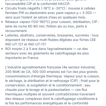
l’accessibilité CIP et la conformité HACCP.
Circuits froids négatifs (-18°C à -30°C) : mousse à cellules
fermées PIR ou élastomère avec pare-vapeur μ > 3 000 —
sans quoi l’isolant se sature d’eau en quelques mois.
Réseaux vapeur (120-180°C) pour cuisson, stérilisation, CIP :
laine de roche 60-80 mm, finition alu ou inox, joints à
recouvrement.
Laiteries, abattoirs, conserveries, brasseries, sucreries : tous
disposent de réseaux multi-fluides éligibles aux fiches CEE
IND-UT-121 et IND-UT-117.
ROI moyen 2 à 5 ans dans l’agroalimentaire — un des
secteurs avec les gisements de calorifugeage les plus
importants en France.
L’industrie agroalimentaire française (4e secteur industriel,
200 Md€ de CA, 500 000 emplois) est l’un des plus grands
consommateurs d’énergie thermique. Vapeur pour la cuisson,
le séchage, la stérilisation et le nettoyage (CIP) ; froid pour la
conservation, la surgélation et le conditionnement ; eau
chaude pour le lavage et la pasteurisation — ces flux
thermiques multiples et souvent contradictoires traversent
des réseaux complexes dont le calorifugeage conditionne à
la fois les performances énergétiques et la conformité