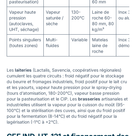
pasteurisation)
60 mm
Vapeur haute
Vapeur
130-
Laine de
Inox 30
pression
saturée /
200°C
roche 60-
ou alu
(autoclaves,
sèche
80 mm, 80
UHT, séchage)
kg/m³
Points singuliers
Multi-
Variable
Matelas
Inox 316
(toutes zones)
fluides
laine de
démonta
roche
Les
laiteries
(Lactalis, Savencia, coopératives régionales)
cumulent les quatre circuits : froid négatif pour le stockage
du beurre et fromages industriels, froid positif pour le lait cru
et les yaourts, vapeur haute pression pour le spray-drying
(tours d’atomisation, 180-200°C), vapeur basse pression
pour la pasteurisation et le CIP. Les
brasseries
artisanales et
industrielles utilisent la vapeur pour la cuisson du moût (95-
100°C) et la stérilisation des cuves, ainsi que du froid positif
pour la fermentation (8-14°C) et du froid négatif pour la
lagérisation (-1°C à +2°C).