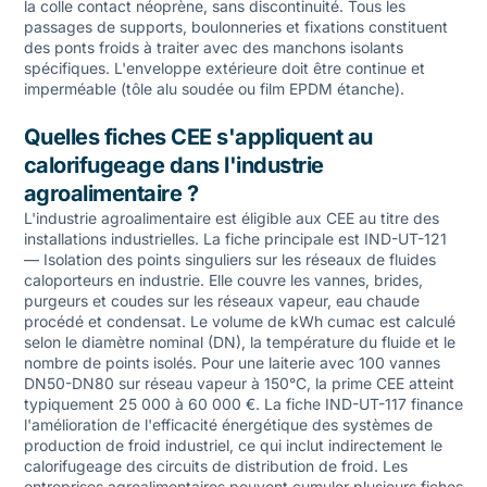
la colle contact néoprène, sans discontinuité. Tous les
passages de supports, boulonneries et fixations constituent
des ponts froids à traiter avec des manchons isolants
spécifiques. L'enveloppe extérieure doit être continue et
imperméable (tôle alu soudée ou film EPDM étanche).
Quelles fiches CEE s'appliquent au
calorifugeage dans l'industrie
agroalimentaire ?
L'industrie agroalimentaire est éligible aux CEE au titre des
installations industrielles. La fiche principale est IND-UT-121
— Isolation des points singuliers sur les réseaux de fluides
caloporteurs en industrie. Elle couvre les vannes, brides,
purgeurs et coudes sur les réseaux vapeur, eau chaude
procédé et condensat. Le volume de kWh cumac est calculé
selon le diamètre nominal (DN), la température du fluide et le
nombre de points isolés. Pour une laiterie avec 100 vannes
DN50-DN80 sur réseau vapeur à 150°C, la prime CEE atteint
typiquement 25 000 à 60 000 €. La fiche IND-UT-117 finance
l'amélioration de l'efficacité énergétique des systèmes de
production de froid industriel, ce qui inclut indirectement le
calorifugeage des circuits de distribution de froid. Les
entreprises agroalimentaires peuvent cumuler plusieurs fiches