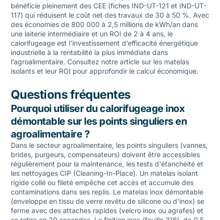
bénéficie pleinement des CEE (fiches IND-UT-121 et IND-UT-
117) qui réduisent le coût net des travaux de 30 à 50 %. Avec
des économies de 800 000 à 2,5 millions de kWh/an dans
une laiterie intermédiaire et un ROI de 2 à 4 ans, le
calorifugeage est l’investissement d’efficacité énergétique
industrielle à la rentabilité la plus immédiate dans
l’agroalimentaire. Consultez notre article sur les
matelas
isolants et leur ROI
pour approfondir le calcul économique.
Questions fréquentes
Pourquoi utiliser du calorifugeage inox
démontable sur les points singuliers en
agroalimentaire ?
Dans le secteur agroalimentaire, les points singuliers (vannes,
brides, purgeurs, compensateurs) doivent être accessibles
régulièrement pour la maintenance, les tests d'étanchéité et
les nettoyages CIP (Cleaning-In-Place). Un matelas isolant
rigide collé ou fileté empêche cet accès et accumule des
contaminations dans ses replis. Le matelas inox démontable
(enveloppe en tissu de verre revêtu de silicone ou d'inox) se
ferme avec des attaches rapides (velcro inox ou agrafes) et
se retire en 30 secondes. La finition inox (feuille 316L de 0,5