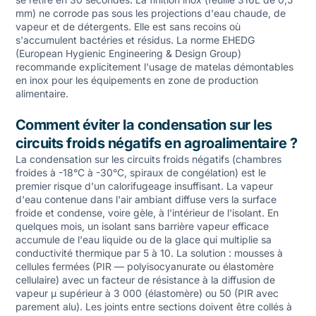
mm) ne corrode pas sous les projections d'eau chaude, de
vapeur et de détergents. Elle est sans recoins où
s'accumulent bactéries et résidus. La norme EHEDG
(European Hygienic Engineering & Design Group)
recommande explicitement l'usage de matelas démontables
en inox pour les équipements en zone de production
alimentaire.
Comment éviter la condensation sur les
circuits froids négatifs en agroalimentaire ?
La condensation sur les circuits froids négatifs (chambres
froides à -18°C à -30°C, spiraux de congélation) est le
premier risque d'un calorifugeage insuffisant. La vapeur
d'eau contenue dans l'air ambiant diffuse vers la surface
froide et condense, voire gèle, à l'intérieur de l'isolant. En
quelques mois, un isolant sans barrière vapeur efficace
accumule de l'eau liquide ou de la glace qui multiplie sa
conductivité thermique par 5 à 10. La solution : mousses à
cellules fermées (PIR — polyisocyanurate ou élastomère
cellulaire) avec un facteur de résistance à la diffusion de
vapeur μ supérieur à 3 000 (élastomère) ou 50 (PIR avec
parement alu). Les joints entre sections doivent être collés à