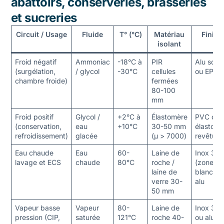
abattoirs, conserveries, brasseries
et sucreries
Circuit / Usage
Fluide
T° (°C)
Matériau
Finiti
isolant
Froid négatif
Ammoniac
-18°C à
PIR
Alu soud
(surgélation,
/ glycol
-30°C
cellules
ou EPD
chambre froide)
fermées
80-100
mm
Froid positif
Glycol /
+2°C à
Élastomère
PVC ou
(conservation,
eau
+10°C
30-50 mm
élasto
refroidissement)
glacée
(μ > 7000)
revêtu
Eau chaude
Eau
60-
Laine de
Inox 30
lavage et ECS
chaude
80°C
roche /
(zone
laine de
blanche)
verre 30-
alu
50 mm
Vapeur basse
Vapeur
80-
Laine de
Inox 30
pression (CIP,
saturée
121°C
roche 40-
ou alu