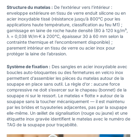
Structure du matelas :
De l’extérieur vers l’intérieur :
enveloppe extérieure en tissu de verre enduit silicone ou en
acier inoxydable tissé (résistance jusqu’à 800°C pour les
applications haute température, classification au feu M1) ;
garnissage en laine de roche haute densité (80 à 120 kg/m³,
λ = 0,038 W/m·K à 200°C, épaisseur 30 à 60 mm selon la
contrainte thermique et l’encombrement disponible) ;
parement intérieur en tissu de verre ou acier inox pour
protéger la laine de l’abrasion.
Système de fixation :
Des sangles en acier inoxydable avec
boucles auto-bloquantes ou des fermetures en velcro inox
permettent d’assembler les pièces du matelas autour de la
soupape en place sans outil. La règle d’or : aucune force
compressive ne doit s’exercer sur le chapeau (bonnet) de la
soupape ni sur le ressort. Le matelas « flotte » autour de la
soupape sans la toucher mécaniquement — il est maintenu
par les brides et tuyauteries adjacentes, pas par la soupape
elle-même. Un œillet de signalisation (rouge ou jaune) et une
étiquette inox gravée identifient le matelas avec le numéro de
TAG de la soupape pour traçabilité.