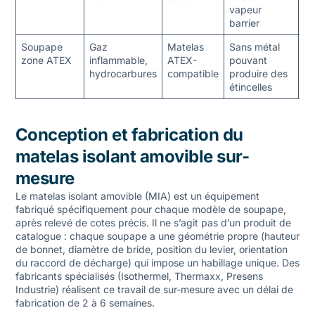
vapeur
barrier
Soupape
Gaz
Matelas
Sans métal
M
zone ATEX
inflammable,
ATEX-
pouvant
or
hydrocarbures
compatible
produire des
va
étincelles
se
Conception et fabrication du
matelas isolant amovible sur-
mesure
Le matelas isolant amovible (MIA) est un équipement
fabriqué spécifiquement pour chaque modèle de soupape,
après relevé de cotes précis. Il ne s’agit pas d’un produit de
catalogue : chaque soupape a une géométrie propre (hauteur
de bonnet, diamètre de bride, position du levier, orientation
du raccord de décharge) qui impose un habillage unique. Des
fabricants spécialisés (Isothermel, Thermaxx, Presens
Industrie) réalisent ce travail de sur-mesure avec un délai de
fabrication de 2 à 6 semaines.