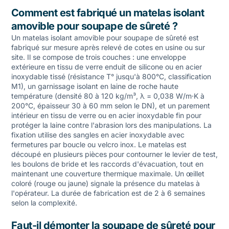
Comment est fabriqué un matelas isolant
amovible pour soupape de sûreté ?
Un matelas isolant amovible pour soupape de sûreté est
fabriqué sur mesure après relevé de cotes en usine ou sur
site. Il se compose de trois couches : une enveloppe
extérieure en tissu de verre enduit de silicone ou en acier
inoxydable tissé (résistance T° jusqu'à 800°C, classification
M1), un garnissage isolant en laine de roche haute
température (densité 80 à 120 kg/m³, λ = 0,038 W/m·K à
200°C, épaisseur 30 à 60 mm selon le DN), et un parement
intérieur en tissu de verre ou en acier inoxydable fin pour
protéger la laine contre l'abrasion lors des manipulations. La
fixation utilise des sangles en acier inoxydable avec
fermetures par boucle ou velcro inox. Le matelas est
découpé en plusieurs pièces pour contourner le levier de test,
les boulons de bride et les raccords d'évacuation, tout en
maintenant une couverture thermique maximale. Un œillet
coloré (rouge ou jaune) signale la présence du matelas à
l'opérateur. La durée de fabrication est de 2 à 6 semaines
selon la complexité.
Faut-il démonter la soupape de sûreté pour