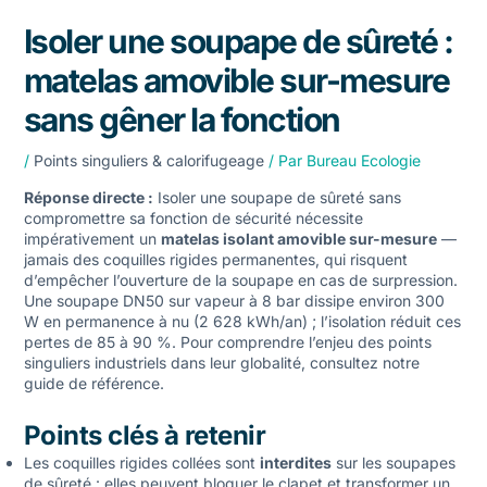
Isoler une soupape de sûreté :
matelas amovible sur-mesure
sans gêner la fonction
/
Points singuliers & calorifugeage
/ Par
Bureau Ecologie
Réponse directe :
Isoler une soupape de sûreté sans
compromettre sa fonction de sécurité nécessite
impérativement un
matelas isolant amovible sur-mesure
—
jamais des coquilles rigides permanentes, qui risquent
d’empêcher l’ouverture de la soupape en cas de surpression.
Une soupape DN50 sur vapeur à 8 bar dissipe environ 300
W en permanence à nu (2 628 kWh/an) ; l’isolation réduit ces
pertes de 85 à 90 %. Pour comprendre l’enjeu des
points
singuliers industriels
dans leur globalité, consultez notre
guide de référence.
Points clés à retenir
Les coquilles rigides collées sont
interdites
sur les soupapes
de sûreté : elles peuvent bloquer le clapet et transformer un