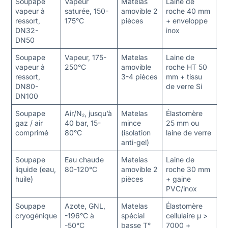
Soupape
Vapeur
Matelas
Laine de
15
vapeur à
saturée, 150-
amovible 2
roche 40 mm
€/
ressort,
175°C
pièces
+ enveloppe
so
DN32-
inox
DN50
Soupape
Vapeur, 175-
Matelas
Laine de
3
vapeur à
250°C
amovible
roche HT 50
€/
ressort,
3-4 pièces
mm + tissu
so
DN80-
de verre Si
DN100
Soupape
Air/N₂, jusqu’à
Matelas
Élastomère
Pr
gaz / air
40 bar, 15-
mince
25 mm ou
ge
comprimé
80°C
(isolation
laine de verre
éc
anti-gel)
se
Soupape
Eau chaude
Matelas
Laine de
80
liquide (eau,
80-120°C
amovible 2
roche 30 mm
€/
huile)
pièces
+ gaine
so
PVC/inox
Soupape
Azote, GNL,
Matelas
Élastomère
Éc
cryogénique
-196°C à
spécial
cellulaire μ >
su
-50°C
basse T°
7000 +
fr