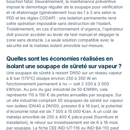
bouchon fatal. Deuxièmement, la maintenance préventive
impose le démontage régulier de la soupape pour vérification
et ré-étalonnage (généralement tous les 1 à 3 ans selon la
PED et les règles CODAP) : une isolation permanente rend
cette opération impossible sans destruction de l'isolant.
Troisièmement, en cas d'actionnement d'urgence, l'opérateur
doit pouvoir accéder au levier de test manuel et dégager la
zone sans obstacle. La seule solution compatible avec la
sécurité est le matelas isolant amovible sur-mesure.
Quelles sont les économies réalisées en
isolant une soupape de sûreté sur vapeur ?
Une soupape de sûreté à ressort DN50 sur un réseau vapeur
à 8 bar (175°C) dissipe environ 250 à 350 W en
fonctionnement permanent à nu — soit 2 200 à 3 000
kWh/an. Au prix du gaz industriel de 50 €/MWh, cela
représente 110 à 150 € de pertes annuelles par soupape. Sur
un site industriel comptant 50 soupapes de sûreté sur vapeur
non isolées (DN40 à DN100, pression 6 à 16 bar), le potentiel
d'économie total est de 7 500 à 15 000 €/an. À un coût de
matelas amovible de 250 à 400 € pièce posé (fourniture et
installation), le retour sur investissement est de 6 à 18 mois
par soupape. La fiche CEE IND-UT-116 ou IND-BA-110 peut