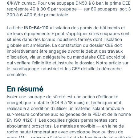
€/kWh cumac. Pour une soupape DN50 à 8 bar, la prime CEE
représente 40 à 80 € par soupape — sur 80 soupapes, soit 3
200 à 6 400 € de prime totale.
La fiche
IND-BA-110
« Isolation des parois de bâtiments et
de leurs équipements » peut s’appliquer si les soupapes sont
situées dans des locaux industriels fermés dont l’isolation
globale est améliorée. La constitution du dossier CEE doit
impérativement être engagée
avant
le début des travaux
d’isolation, via un délégataire ou mandataire CEE accrédité,
qui vérifiera l’éligibilité et instruira le dossier. Notre article sur
le
calorifugeage industriel et les CEE
détaille la démarche
complète.
En résumé
Isoler une soupape de sûreté est une action d’efficacité
énergétique rentable (ROI 6 à 18 mois) et techniquement
réalisable à condition d’utiliser un matelas isolant amovible
sur-mesure conforme aux exigences de la PED et de la norme
EN ISO 4126-1. Les coquilles rigides permanentes sont
absolument proscrites. Le matelas amovible — en laine de
roche haute température avec enveloppe inox ou tissu de
verre M1 — préserve l’intégralité de la fonction de sécurité de